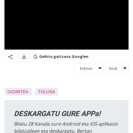
Gehitu gaitzazu Googlen
Entzun
Itzuli
GIZARTEA
TOLOSA
DESKARGATU GURE APPa!
Bilatu 28 Kanala zure Android eta iOS aplikazio
bilatzailean eta deskargatu. Bertan