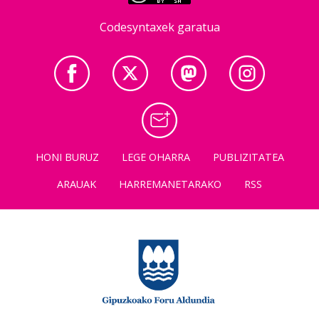
Codesyntaxek garatua
HONI BURUZ
LEGE OHARRA
PUBLIZITATEA
ARAUAK
HARREMANETARAKO
RSS