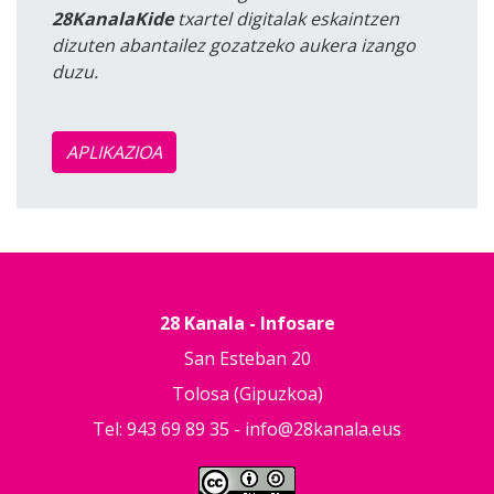
28KanalaKide
txartel digitalak eskaintzen
dizuten abantailez gozatzeko aukera izango
duzu.
APLIKAZIOA
28 Kanala - Infosare
San Esteban 20
Tolosa (Gipuzkoa)
Tel: 943 69 89 35 -
info@28kanala.eus