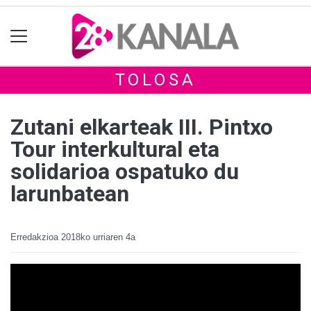
TOLOSA
Zutani elkarteak III. Pintxo
Tour interkultural eta
solidarioa ospatuko du
larunbatean
Erredakzioa
2018ko urriaren 4a