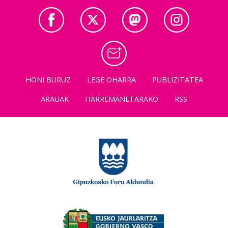
HONI BURUZ
LEGE OHARRA
PUBLIZITATEA
ARAUAK
HARREMANETARAKO
RSS