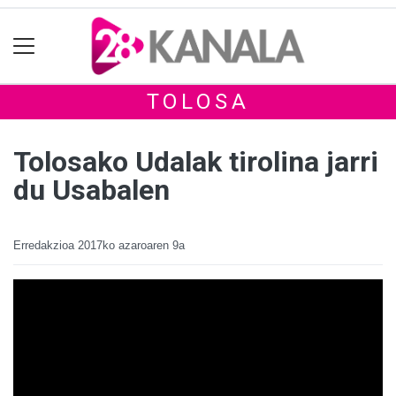
TOLOSA
Tolosako Udalak tirolina jarri
du Usabalen
Erredakzioa
2017ko azaroaren 9a