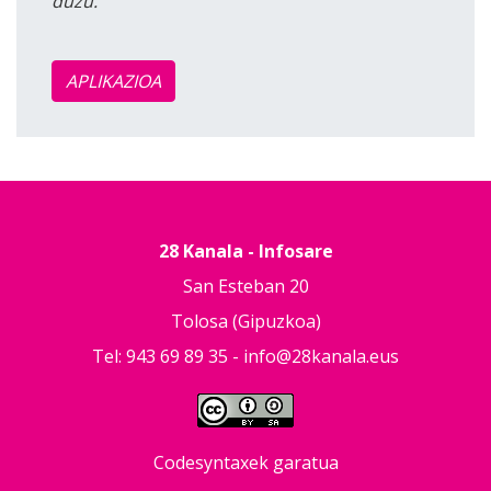
duzu.
APLIKAZIOA
28 Kanala - Infosare
San Esteban 20
Tolosa (Gipuzkoa)
Tel: 943 69 89 35 -
info@28kanala.eus
Codesyntaxek garatua