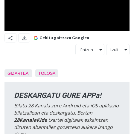
Gehitu gaitzazu Googlen
Entzun
Itzuli
GIZARTEA
TOLOSA
DESKARGATU GURE APPa!
Bilatu 28 Kanala zure Android eta iOS aplikazio
bilatzailean eta deskargatu. Bertan
28KanalaKide
txartel digitalak eskaintzen
dizuten abantailez gozatzeko aukera izango