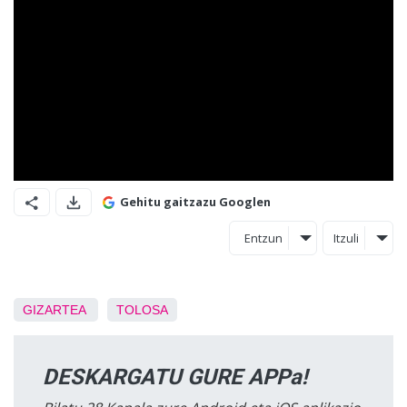
Gehitu gaitzazu Googlen
Entzun
Itzuli
GIZARTEA
TOLOSA
DESKARGATU GURE APPa!