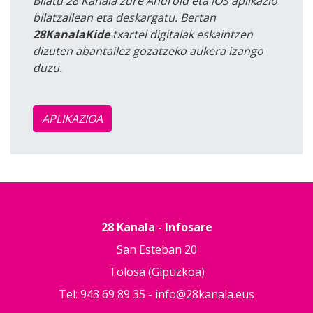
Bilatu 28 Kanala zure Android eta iOS aplikazio
bilatzailean eta deskargatu. Bertan
28KanalaKide
txartel digitalak eskaintzen
dizuten abantailez gozatzeko aukera izango
duzu.
APLIKAZIOA
28 Kanala - Infosare
San Esteban 20
Tolosa (Gipuzkoa)
Tel: 943 69 89 35 -
info@28kanala.eus