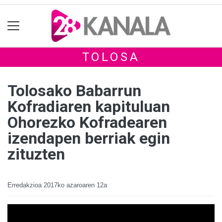
TOLOSA
Tolosako Babarrun
Kofradiaren kapituluan
Ohorezko Kofradearen
izendapen berriak egin
zituzten
Erredakzioa
2017ko azaroaren 12a