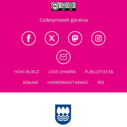
Codesyntaxek garatua
HONI BURUZ
LEGE OHARRA
PUBLIZITATEA
ARAUAK
HARREMANETARAKO
RSS