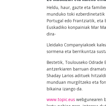
Heldu, haur, gazte eta famili
munduko toki ezberdinetatik et
Portugal edo Frantziatik, eta 
Euskadiko konpainiak Mar Mar
dira-
Lleidako Companyiakoek kalea
sormena eta berrikuntza sust
Bestetik, Toulouseko Odrade E
antzerkiaren barruan dramatur
Shaday Larios adituek hitzald
munduan murgiltzeko eta form
bikaina izango da.
www.topic.eus
webgunearen bit