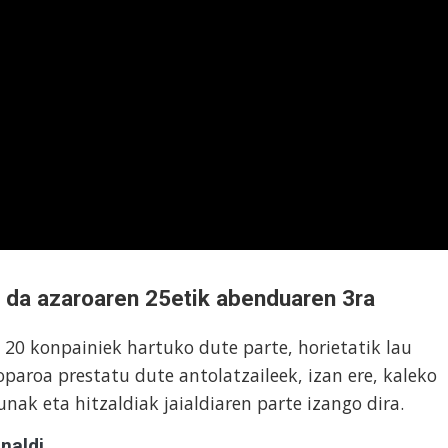
uko da azaroaren 25etik abenduaren 3ra
n, 20 konpainiek hartuko dute parte, horietatik lau
oparoa prestatu dute antolatzaileek, izan ere, kaleko
unak eta hitzaldiak jaialdiaren parte izango dira.
naldi