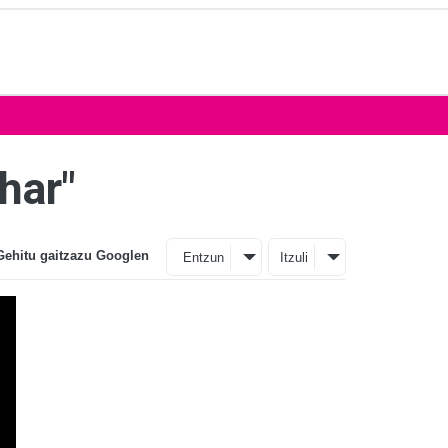
har"
Gehitu gaitzazu Googlen
Entzun
Itzuli