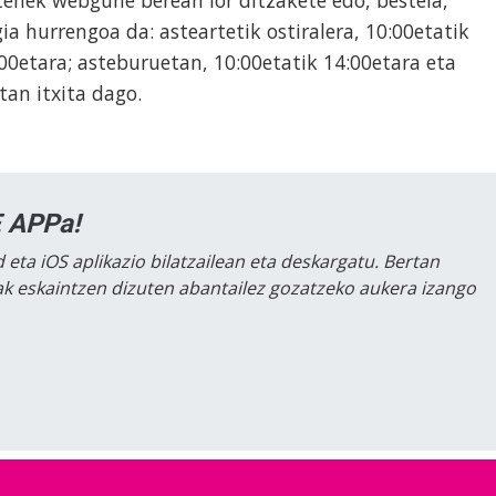
utenek webgune berean lor ditzakete edo, bestela,
a hurrengoa da: asteartetik ostiralera, 10:00etatik
:00etara; asteburuetan, 10:00etatik 14:00etara eta
tan itxita dago.
 APPa!
 eta iOS aplikazio bilatzailean eta deskargatu. Bertan
lak eskaintzen dizuten abantailez gozatzeko aukera izango