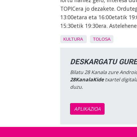
lortu nahiez gero, interesa d
TOPICera jo dezakete. Ordutegi
13:00etara eta 16:00etatik 19
15:30etik 19:30era. Astelehene
KULTURA
TOLOSA
DESKARGATU GURE
Bilatu 28 Kanala zure Android
28KanalaKide
txartel digita
duzu.
APLIKAZIOA