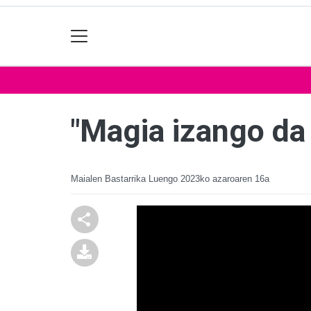
"Magia izango da
Maialen Bastarrika Luengo
2023ko azaroaren 16a