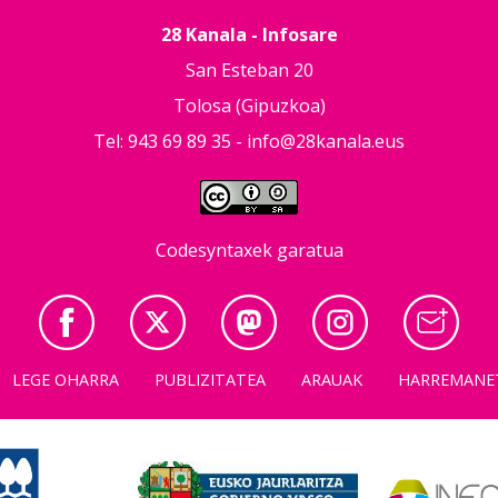
28 Kanala - Infosare
San Esteban 20
Tolosa (Gipuzkoa)
Tel: 943 69 89 35 -
info@28kanala.eus
Codesyntaxek garatua
LEGE OHARRA
PUBLIZITATEA
ARAUAK
HARREMANE