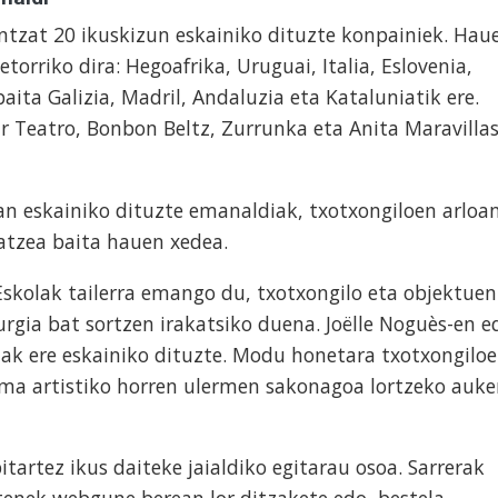
entzat 20 ikuskizun eskainiko dituzte konpainiek. Hau
orriko dira: Hegoafrika, Uruguai, Italia, Eslovenia,
baita Galizia, Madril, Andaluzia eta Kataluniatik ere.
 Teatro, Bonbon Beltz, Zurrunka eta Anita Maravilla
n eskainiko dituzte emanaldiak, txotxongiloen arloa
atzea baita hauen xedea.
skolak tailerra emango du, txotxongilo eta objektuen
gia bat sortzen irakatsiko duena. Joëlle Noguès-en e
iak ere eskainiko dituzte. Modu honetara txotxongilo
a artistiko horren ulermen sakonagoa lortzeko auke
artez ikus daiteke jaialdiko egitarau osoa. Sarrerak