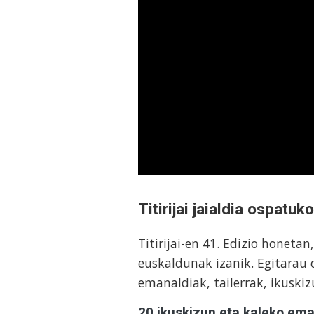
Titirijai jaialdia ospat
Titirijai-en 41. Edizio honeta
euskaldunak izanik. Egitarau 
emanaldiak, tailerrak, ikuskiz
20 ikuskizun eta kaleko ema