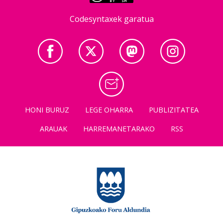
Codesyntaxek garatua
HONI BURUZ
LEGE OHARRA
PUBLIZITATEA
ARAUAK
HARREMANETARAKO
RSS