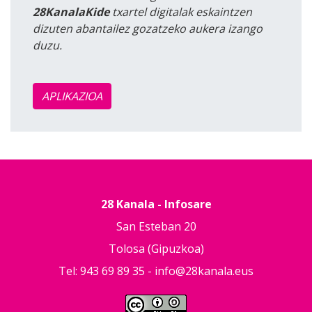
28KanalaKide
txartel digitalak eskaintzen
dizuten abantailez gozatzeko aukera izango
duzu.
APLIKAZIOA
28 Kanala - Infosare
San Esteban 20
Tolosa (Gipuzkoa)
Tel: 943 69 89 35 -
info@28kanala.eus