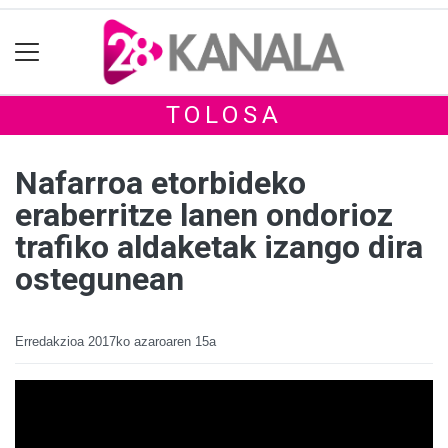
TOLOSA
Nafarroa etorbideko
eraberritze lanen ondorioz
trafiko aldaketak izango dira
ostegunean
Erredakzioa
2017ko azaroaren 15a