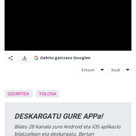
Gehitu gaitzazu Googlen
Entzun
Itzuli
GIZARTEA
TOLOSA
DESKARGATU GURE APPa!
Bilatu 28 Kanala zure Android eta iOS aplikazio
bilatzailean eta deskargatu. Bertan