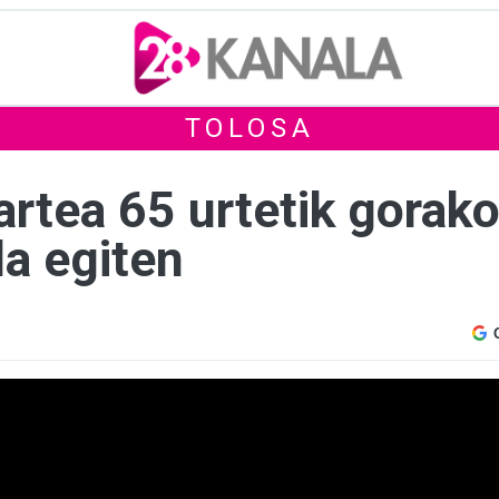
TOLOSA
artea 65 urtetik gorako
 da egiten