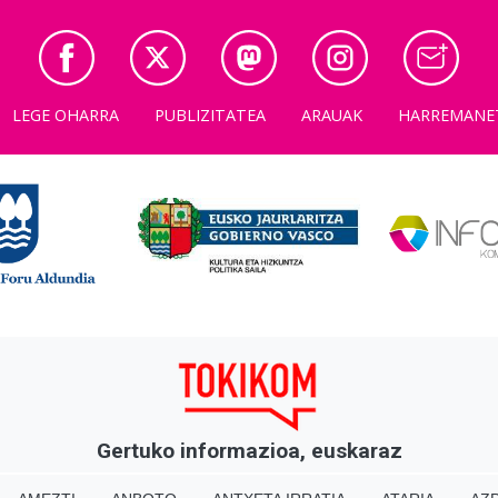
LEGE OHARRA
PUBLIZITATEA
ARAUAK
HARREMANE
Gertuko informazioa, euskaraz