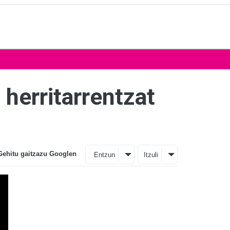
 herritarrentzat
Gehitu gaitzazu Googlen
Entzun
Itzuli