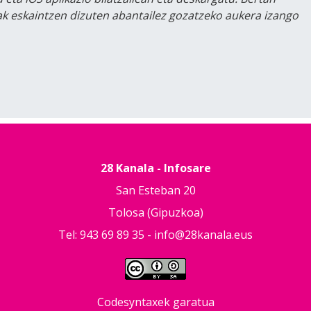
lak eskaintzen dizuten abantailez gozatzeko aukera izango
28 Kanala - Infosare
San Esteban 20
Tolosa (Gipuzkoa)
Tel: 943 69 89 35 -
info@28kanala.eus
Codesyntaxek garatua