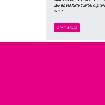
28KanalaKide
txartel digita
duzu.
APLIKAZIOA