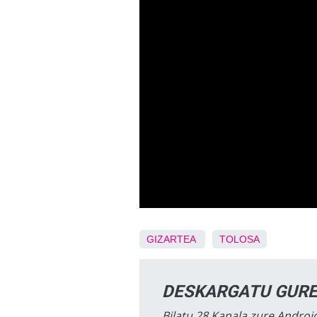
GIZARTEA
TOLOSA
DESKARGATU GURE
Bilatu 28 Kanala zure Android