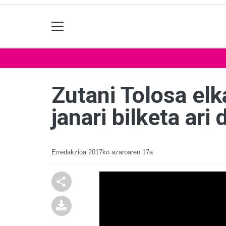
Zutani Tolosa elk
janari bilketa ari
Erredakzioa
2017ko azaroaren 17a