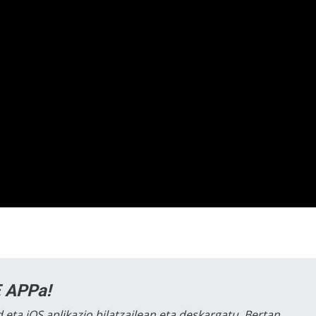
 APPa!
 eta iOS aplikazio bilatzailean eta deskargatu. Bertan