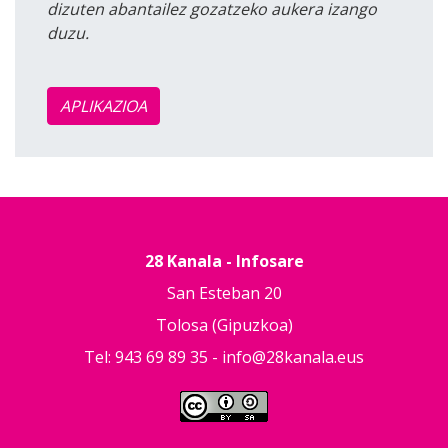
dizuten abantailez gozatzeko aukera izango
duzu.
APLIKAZIOA
28 Kanala - Infosare
San Esteban 20
Tolosa (Gipuzkoa)
Tel: 943 69 89 35 -
info@28kanala.eus