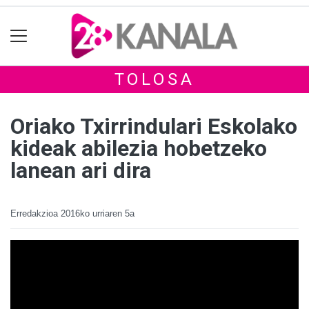
TOLOSA
Oriako Txirrindulari Eskolako
kideak abilezia hobetzeko
lanean ari dira
Erredakzioa
2016ko urriaren 5a