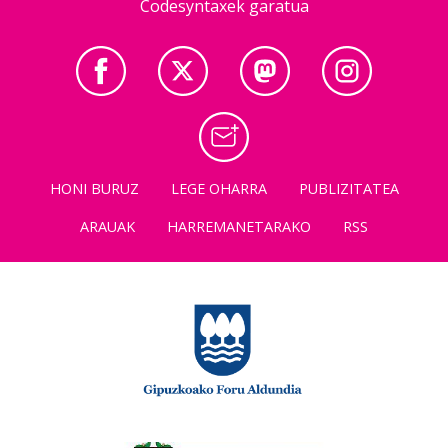
Codesyntaxek garatua
HONI BURUZ
LEGE OHARRA
PUBLIZITATEA
ARAUAK
HARREMANETARAKO
RSS