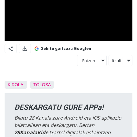
Gehitu gaitzazu Googlen
Entzun
Itzuli
KIROLA
TOLOSA
DESKARGATU GURE APPa!
Bilatu 28 Kanala zure Android eta iOS aplikazio
bilatzailean eta deskargatu. Bertan
28KanalaKide
txartel digitalak eskaintzen