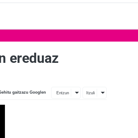
n ereduaz
Gehitu gaitzazu Googlen
Entzun
Itzuli