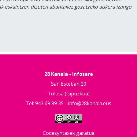
lak eskaintzen dizuten abantailez gozatzeko aukera izango
28 Kanala - Infosare
San Esteban 20
Tolosa (Gipuzkoa)
Tel: 943 69 89 35 -
info@28kanala.eus
Codesyntaxek garatua