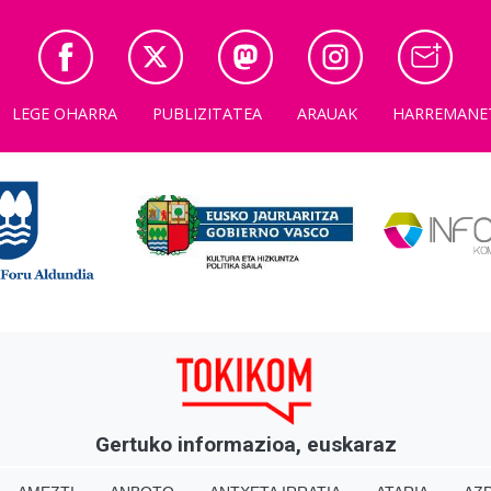
LEGE OHARRA
PUBLIZITATEA
ARAUAK
HARREMANE
Gertuko informazioa, euskaraz