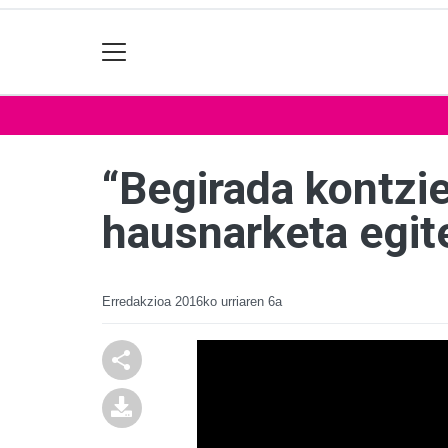
“Begirada kontzi
hausnarketa egit
Erredakzioa
2016ko urriaren 6a