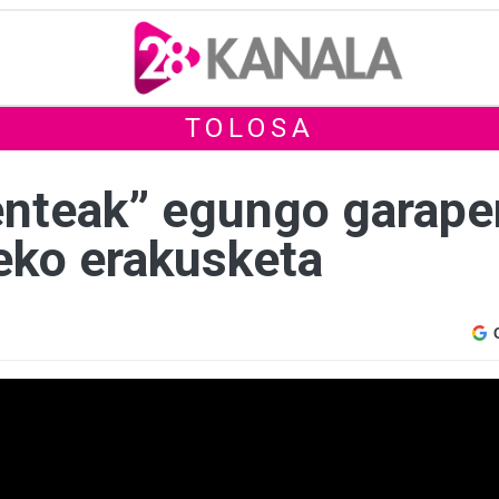
TOLOSA
enteak” egungo garape
eko erakusketa