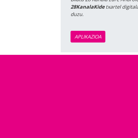
28KanalaKide
txartel digita
duzu.
APLIKAZIOA