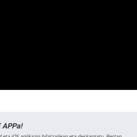
 APPa!
 eta iOS aplikazio bilatzailean eta deskargatu. Bertan