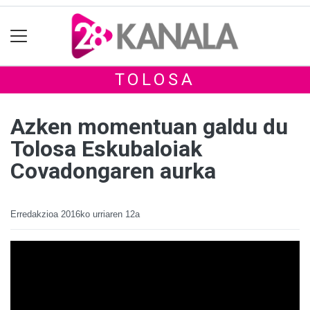
TOLOSA
Azken momentuan galdu du
Tolosa Eskubaloiak
Covadongaren aurka
Erredakzioa
2016ko urriaren 12a