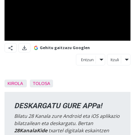
Gehitu gaitzazu Googlen
Entzun
Itzuli
KIROLA
TOLOSA
DESKARGATU GURE APPa!
Bilatu 28 Kanala zure Android eta iOS aplikazio
bilatzailean eta deskargatu. Bertan
28KanalaKide
txartel digitalak eskaintzen