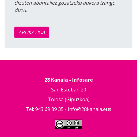
dizuten abantailez gozatzeko aukera izango
duzu.
APLIKAZIOA
28 Kanala - Infosare
San Esteban 20
Tolosa (Gipuzkoa)
Tel: 943 69 89 35 -
info@28kanala.eus