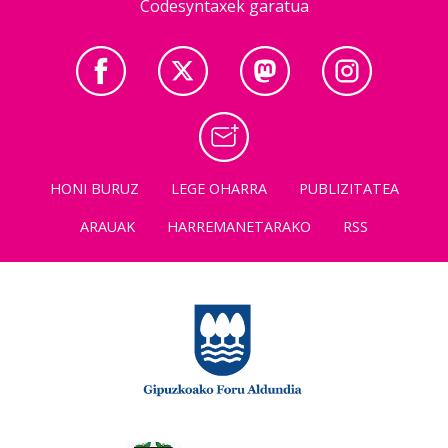
Codesyntaxek garatua
HONI BURUZ
LEGE OHARRA
PUBLIZITATEA
ARAUAK
HARREMANETARAKO
RSS