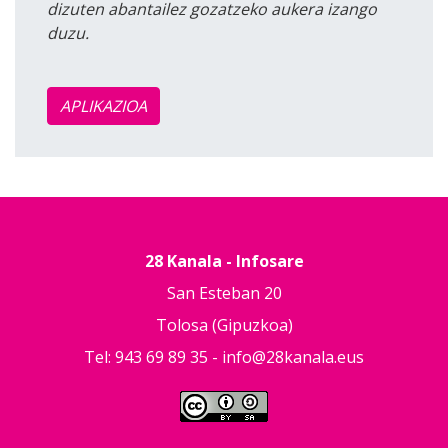
dizuten abantailez gozatzeko aukera izango
duzu.
APLIKAZIOA
28 Kanala - Infosare
San Esteban 20
Tolosa (Gipuzkoa)
Tel: 943 69 89 35 -
info@28kanala.eus