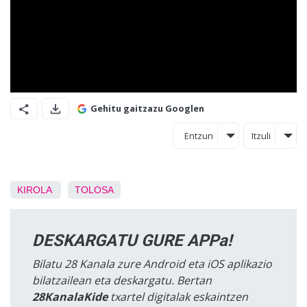
Gehitu gaitzazu Googlen
Entzun
Itzuli
KIROLA
TOLOSA
DESKARGATU GURE APPa!
Bilatu 28 Kanala zure Android eta iOS aplikazio
bilatzailean eta deskargatu. Bertan
28KanalaKide
txartel digitalak eskaintzen