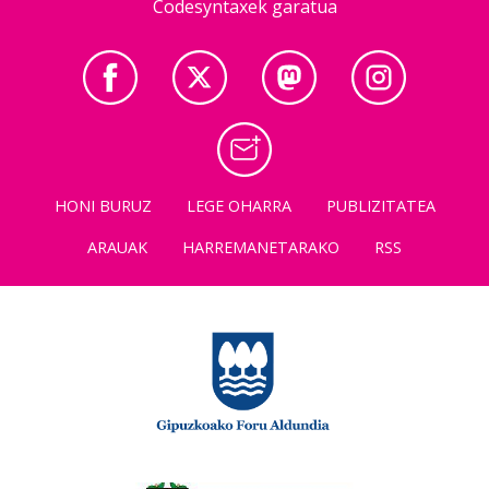
Codesyntaxek garatua
HONI BURUZ
LEGE OHARRA
PUBLIZITATEA
ARAUAK
HARREMANETARAKO
RSS