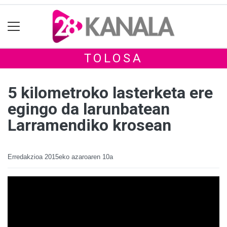
TOLOSA
5 kilometroko lasterketa ere
egingo da larunbatean
Larramendiko krosean
Erredakzioa
2015eko azaroaren 10a