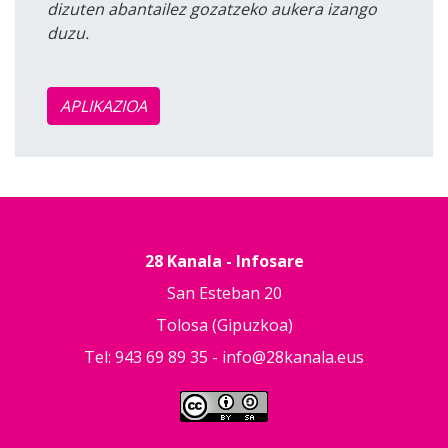
dizuten abantailez gozatzeko aukera izango
duzu.
APLIKAZIOA
28 Kanala - Infosare
San Esteban 20
Tolosa (Gipuzkoa)
Tel: 943 69 89 35 -
info@28kanala.eus