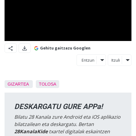
Gehitu gaitzazu Googlen
Entzun
Itzuli
GIZARTEA
TOLOSA
DESKARGATU GURE APPa!
Bilatu 28 Kanala zure Android eta iOS aplikazio
bilatzailean eta deskargatu. Bertan
28KanalaKide
txartel digitalak eskaintzen