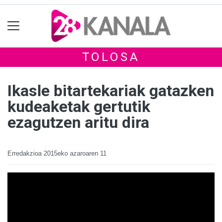
TOLOSA
Ikasle bitartekariak gatazken
kudeaketak gertutik
ezagutzen aritu dira
Erredakzioa
2015eko azaroaren 11