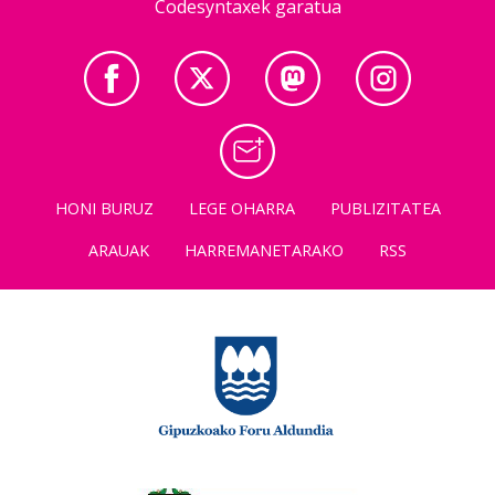
Codesyntaxek garatua
HONI BURUZ
LEGE OHARRA
PUBLIZITATEA
ARAUAK
HARREMANETARAKO
RSS