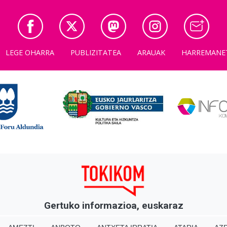
LEGE OHARRA
PUBLIZITATEA
ARAUAK
HARREMANE
Gertuko informazioa, euskaraz