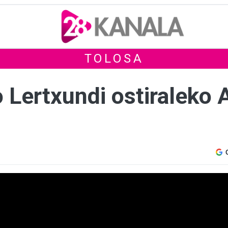
TOLOSA
o Lertxundi ostiraleko 