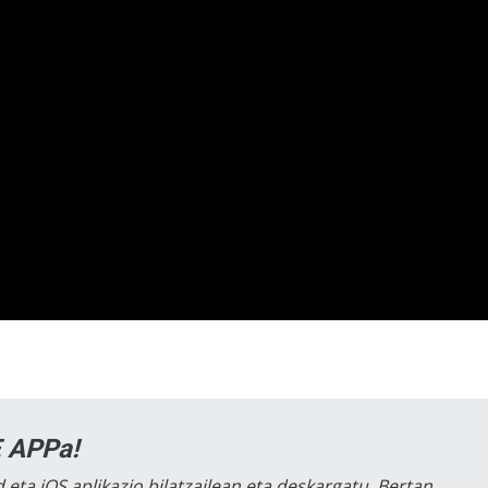
 APPa!
 eta iOS aplikazio bilatzailean eta deskargatu. Bertan