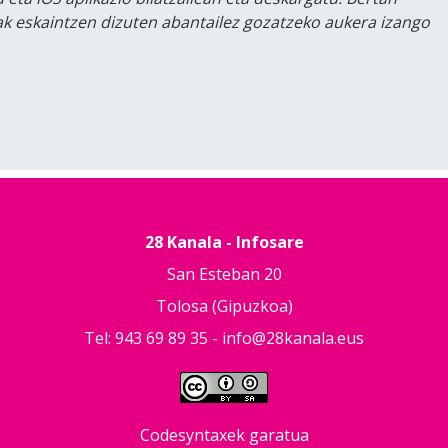
lak eskaintzen dizuten abantailez gozatzeko aukera izango
28 Kanala - Infosare
San Esteban 20
Tolosa (Gipuzkoa)
Tel: 943 69 89 35 -
info@28kanala.eus
Codesyntaxek garatua