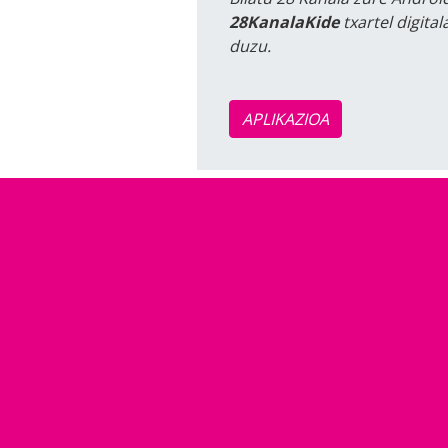
28KanalaKide
txartel digita
duzu.
APLIKAZIOA