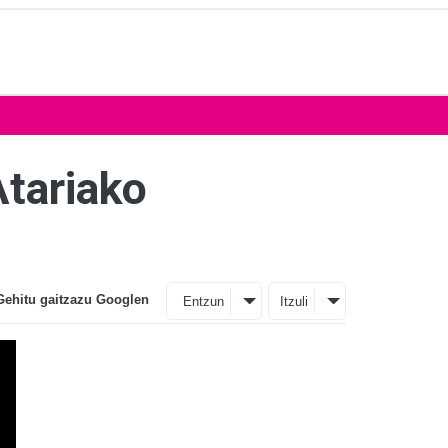
Atariako
Gehitu gaitzazu Googlen
Entzun
Itzuli