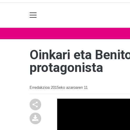
Oinkari eta Benit
protagonista
Erredakzioa
2015eko azaroaren 11