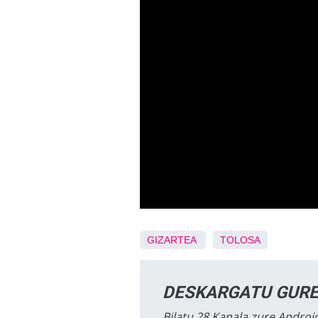
GIZARTEA
TOLOSA
DESKARGATU GURE
Bilatu 28 Kanala zure Android