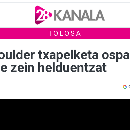
TOLOSA
boulder txapelketa osp
te zein helduentzat