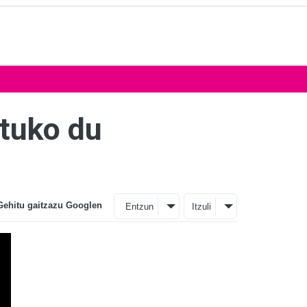
atuko du
Gehitu gaitzazu Googlen
Entzun
Itzuli