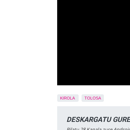
KIROLA
TOLOSA
DESKARGATU GURE
Bilatu 28 Kanala zure Android