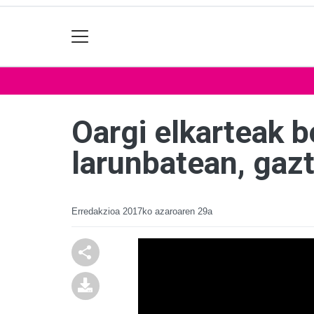
Oargi elkarteak 
larunbatean, gaz
Erredakzioa
2017ko azaroaren 29a