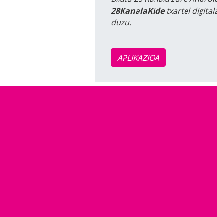
28KanalaKide
txartel digita
duzu.
APLIKAZIOA