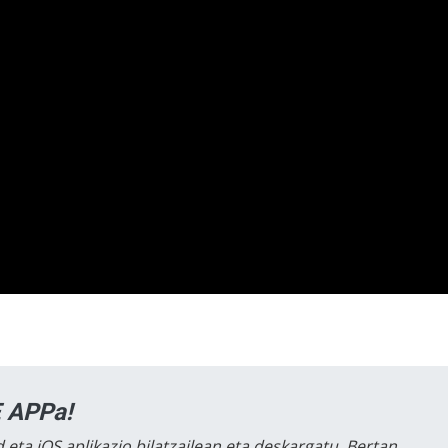
 APPa!
 eta iOS aplikazio bilatzailean eta deskargatu. Bertan