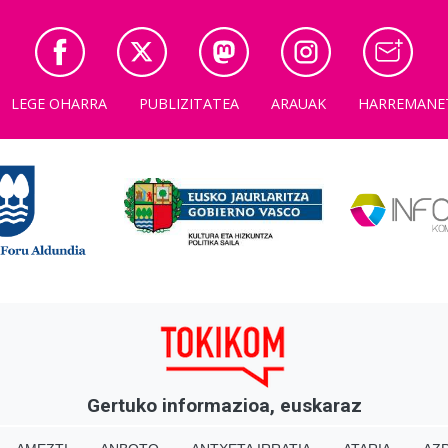
LEGE OHARRA
PUBLIZITATEA
ARAUAK
HARREMANE
Gertuko informazioa, euskaraz