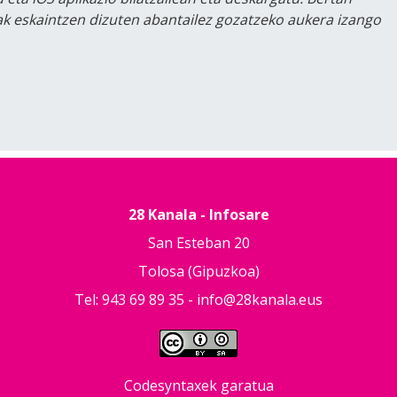
lak eskaintzen dizuten abantailez gozatzeko aukera izango
28 Kanala - Infosare
San Esteban 20
Tolosa (Gipuzkoa)
Tel: 943 69 89 35 -
info@28kanala.eus
Codesyntaxek garatua