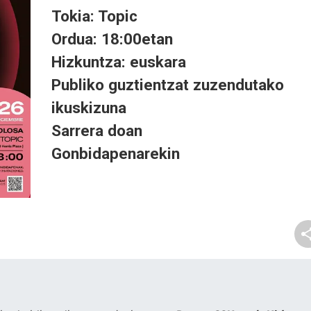
Tokia: Topic
Ordua: 18:00etan
Hizkuntza: euskara
Publiko guztientzat zuzendutako
ikuskizuna
Sarrera doan
Gonbidapenarekin