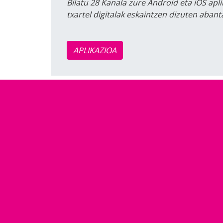
Bilatu 28 Kanala zure Android eta iOS apli
txartel digitalak eskaintzen dizuten aban
APLIKAZIOA