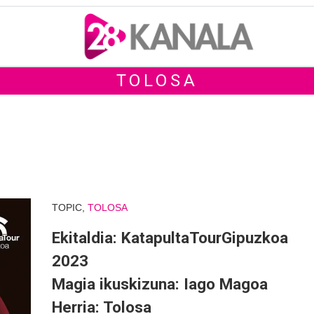
TOLOSA
TOPIC,
TOLOSA
Ekitaldia: KatapultaTourGipuzkoa
2023
Magia ikuskizuna: Iago Magoa
Herria: Tolosa