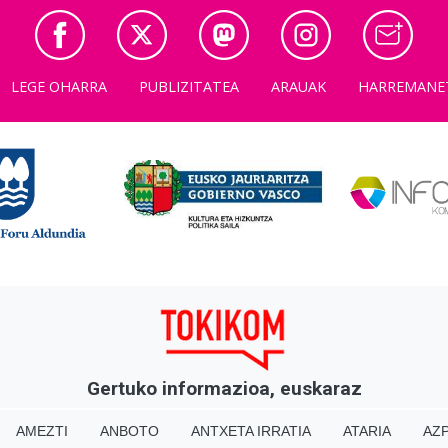
LEGE OHARRA
PUBLIZITATEA
ARAUAK
HARREMANE
Gertuko informazioa, euskaraz
AMEZTI
ANBOTO
ANTXETA IRRATIA
ATARIA
AZP