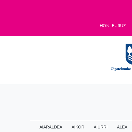
HONI BURUZ
AIARALDEA
AIKOR
AIURRI
ALEA