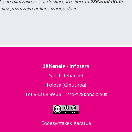
kazio bilatzailean eta deskargatu. Bertan
28KanalaKide
tailez gozatzeko aukera izango duzu.
28 Kanala - Infosare
San Esteban 20
Tolosa (Gipuzkoa)
Tel: 943 69 89 35 -
info@28kanala.eus
Codesyntaxek garatua