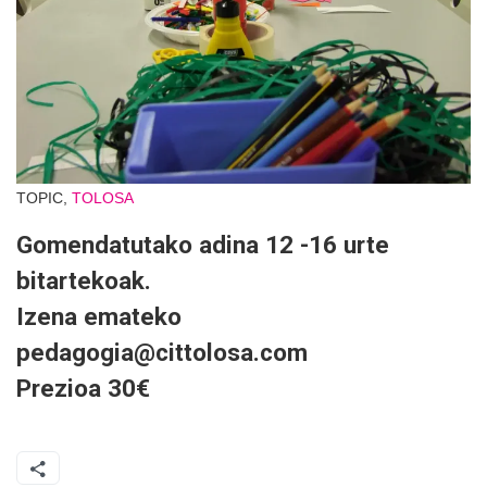
TOPIC,
TOLOSA
Gomendatutako adina 12 -16 urte
bitartekoak.
Izena emateko
pedagogia@cittolosa.com
Prezioa 30€