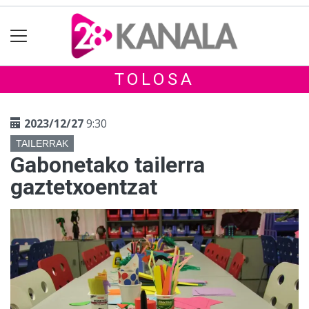
TOLOSA
2023/12/27
9:30
TAILERRAK
Gabonetako tailerra
gaztetxoentzat