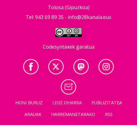
Tolosa (Gipuzkoa)
Tel: 943 69 89 35 -
info@28kanala.eus
Codesyntaxek garatua
HONI BURUZ
LEGE OHARRA
PUBLIZITATEA
ARAUAK
HARREMANETARAKO
RSS