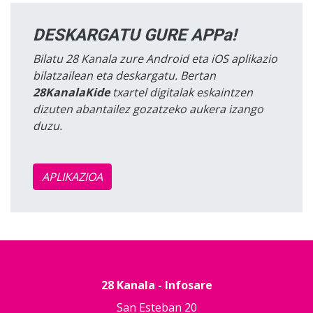
DESKARGATU GURE APPa!
Bilatu 28 Kanala zure Android eta iOS aplikazio
bilatzailean eta deskargatu. Bertan
28KanalaKide
txartel digitalak eskaintzen
dizuten abantailez gozatzeko aukera izango
duzu.
APLIKAZIOA
28 Kanala - Infosare
San Esteban 20