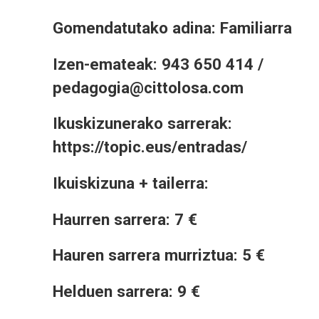
Gomendatutako adina: Familiarra
Izen-emateak: 943 650 414 /
pedagogia@cittolosa.com
Ikuskizunerako sarrerak:
https://topic.eus/entradas/
Ikuiskizuna + tailerra:
Haurren sarrera: 7 €
Hauren sarrera murriztua: 5 €
Helduen sarrera: 9 €