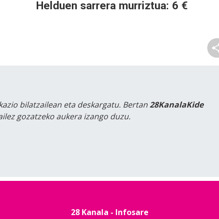
Helduen sarrera murriztua: 6 €
kazio bilatzailean eta deskargatu. Bertan
28KanalaKide
tailez gozatzeko aukera izango duzu.
28 Kanala - Infosare