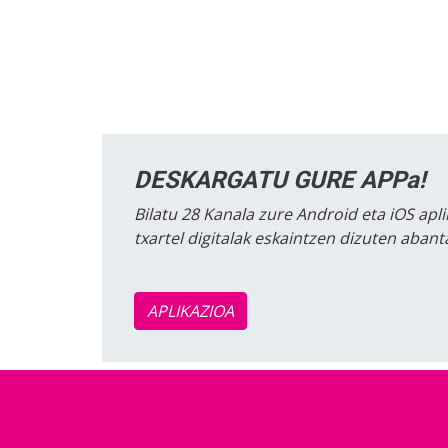
DESKARGATU GURE APPa!
Bilatu 28 Kanala zure Android eta iOS apli
txartel digitalak eskaintzen dizuten aban
APLIKAZIOA