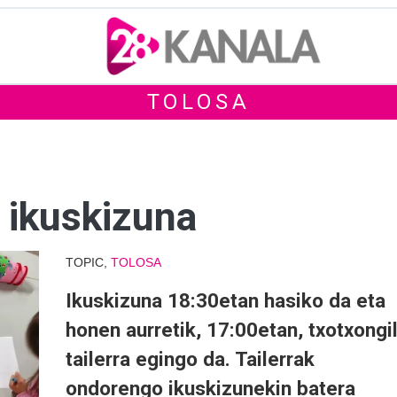
TOLOSA
+ ikuskizuna
TOPIC,
TOLOSA
Ikuskizuna 18:30etan hasiko da eta
honen aurretik, 17:00etan, txotxongi
tailerra egingo da. Tailerrak
ondorengo ikuskizunekin batera