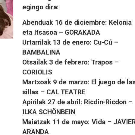
egingo dira:
Abenduak 16 de diciembre: Kelonia
eta Itsasoa – GORAKADA
Urtarrilak 13 de enero: Cu-Cú –
BAMBALINA
Otsailak 3 de febrero: Trapos –
CORIOLIS
Martxoak 9 de marzo: El juego de la
sillas – CAL TEATRE
Apirilak 27 de abril: Ricdin-Ricdon –
ILKA SCHÖNBEIN
Maiatzak 11 de mayo: Vida – JAVIE
ARANDA