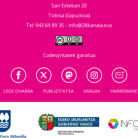
San Esteban 20
Tolosa (Gipuzkoa)
Tel: 943 69 89 35 -
info@28kanala.eus
Codesyntaxek garatua
LEGE OHARRA
PUBLIZITATEA
ARAUAK
HARREMANE