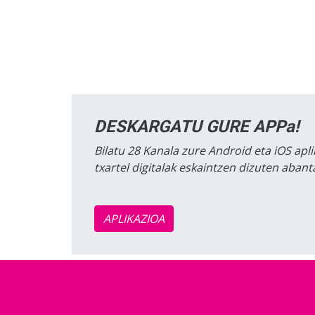
DESKARGATU GURE APPa!
Bilatu 28 Kanala zure Android eta iOS apli
txartel digitalak eskaintzen dizuten aban
APLIKAZIOA