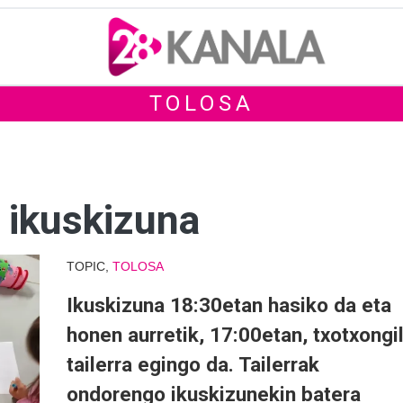
TOLOSA
+ ikuskizuna
TOPIC,
TOLOSA
Ikuskizuna 18:30etan hasiko da eta
honen aurretik, 17:00etan, txotxongi
tailerra egingo da. Tailerrak
ondorengo ikuskizunekin batera