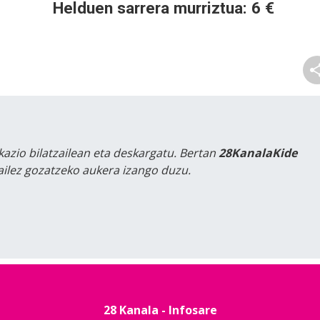
Helduen sarrera murriztua: 6 €
kazio bilatzailean eta deskargatu. Bertan
28KanalaKide
tailez gozatzeko aukera izango duzu.
28 Kanala - Infosare