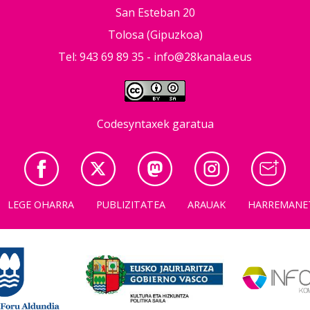
San Esteban 20
Tolosa (Gipuzkoa)
Tel: 943 69 89 35 -
info@28kanala.eus
Codesyntaxek garatua
LEGE OHARRA
PUBLIZITATEA
ARAUAK
HARREMANE