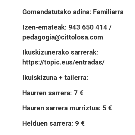
Gomendatutako adina: Familiarra
Izen-emateak: 943 650 414 /
pedagogia@cittolosa.com
Ikuskizunerako sarrerak:
https://topic.eus/entradas/
Ikuiskizuna + tailerra:
Haurren sarrera: 7 €
Hauren sarrera murriztua: 5 €
Helduen sarrera: 9 €