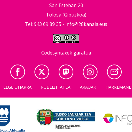
San Esteban 20
Tolosa (Gipuzkoa)
Tel: 943 69 89 35 -
info@28kanala.eus
Codesyntaxek garatua
LEGE OHARRA
PUBLIZITATEA
ARAUAK
HARREMANE