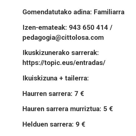
Gomendatutako adina: Familiarra
Izen-emateak: 943 650 414 /
pedagogia@cittolosa.com
Ikuskizunerako sarrerak:
https://topic.eus/entradas/
Ikuiskizuna + tailerra:
Haurren sarrera: 7 €
Hauren sarrera murriztua: 5 €
Helduen sarrera: 9 €