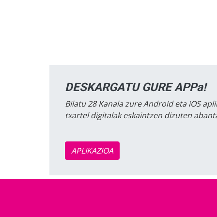
DESKARGATU GURE APPa!
Bilatu 28 Kanala zure Android eta iOS apli
txartel digitalak eskaintzen dizuten aban
APLIKAZIOA