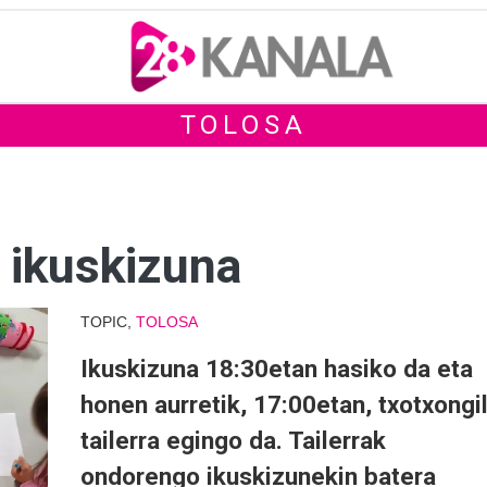
TOLOSA
+ ikuskizuna
TOPIC,
TOLOSA
Ikuskizuna 18:30etan hasiko da eta
honen aurretik, 17:00etan, txotxongi
tailerra egingo da. Tailerrak
ondorengo ikuskizunekin batera