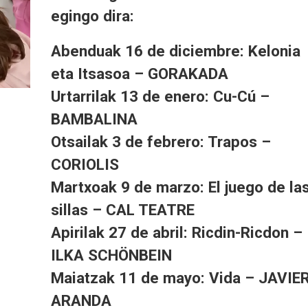
egingo dira:
Abenduak 16 de diciembre: Kelonia
eta Itsasoa – GORAKADA
Urtarrilak 13 de enero: Cu-Cú –
BAMBALINA
Otsailak 3 de febrero: Trapos –
CORIOLIS
Martxoak 9 de marzo: El juego de la
sillas – CAL TEATRE
Apirilak 27 de abril: Ricdin-Ricdon –
ILKA SCHÖNBEIN
Maiatzak 11 de mayo: Vida – JAVIE
ARANDA