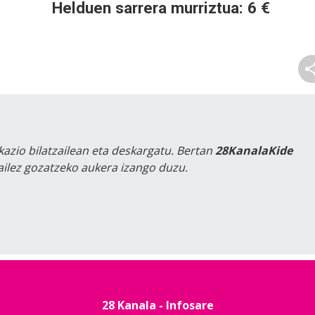
Helduen sarrera murriztua: 6 €
kazio bilatzailean eta deskargatu. Bertan
28KanalaKide
tailez gozatzeko aukera izango duzu.
28 Kanala - Infosare