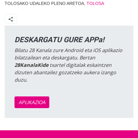
TOLOSAKO UDALEKO PLENO ARETOA,
TOLOSA
DESKARGATU GURE APPa!
Bilatu 28 Kanala zure Android eta iOS aplikazio
bilatzailean eta deskargatu. Bertan
28KanalaKide
txartel digitalak eskaintzen
dizuten abantailez gozatzeko aukera izango
duzu.
APLIKAZIOA