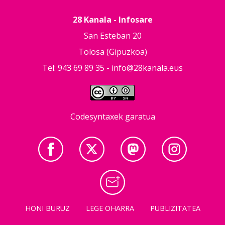
28 Kanala - Infosare
San Esteban 20
Tolosa (Gipuzkoa)
Tel: 943 69 89 35 -
info@28kanala.eus
Codesyntaxek garatua
HONI BURUZ
LEGE OHARRA
PUBLIZITATEA