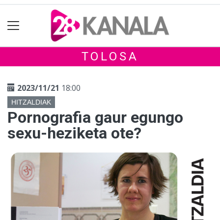
TOLOSA
2023/11/21
18:00
HITZALDIAK
Pornografia gaur egungo
sexu-heziketa ote?