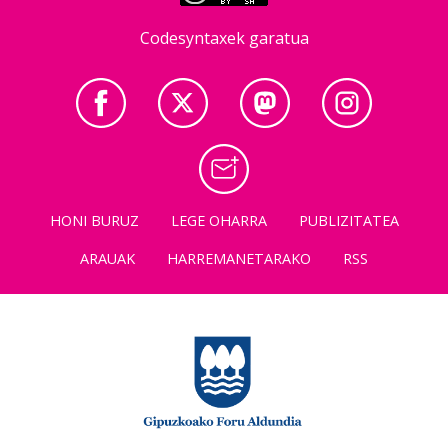
Codesyntaxek garatua
HONI BURUZ
LEGE OHARRA
PUBLIZITATEA
ARAUAK
HARREMANETARAKO
RSS