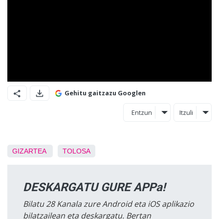
Gehitu gaitzazu Googlen
Entzun
Itzuli
GIZARTEA
TOLOSA
DESKARGATU GURE APPa!
Bilatu 28 Kanala zure Android eta iOS aplikazio
bilatzailean eta deskargatu. Bertan