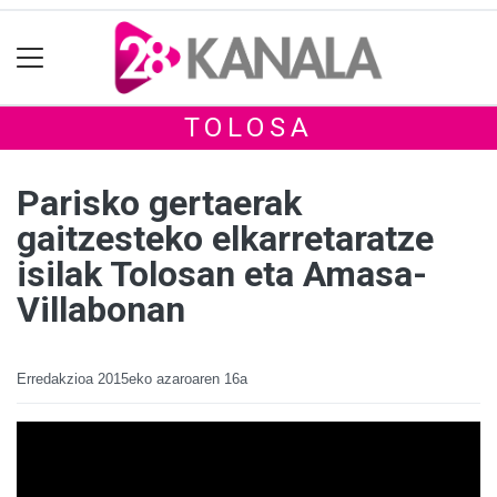
TOLOSA
Parisko gertaerak
gaitzesteko elkarretaratze
isilak Tolosan eta Amasa-
Villabonan
Erredakzioa
2015eko azaroaren 16a