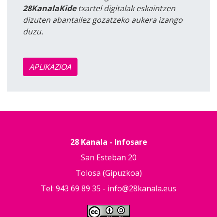
28KanalaKide
txartel digitalak eskaintzen
dizuten abantailez gozatzeko aukera izango
duzu.
APLIKAZIOA
28 Kanala - Infosare
San Esteban 20
Tolosa (Gipuzkoa)
Tel: 943 69 89 35 -
info@28kanala.eus