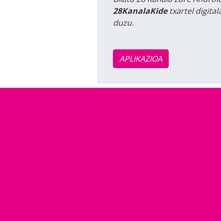
28KanalaKide
txartel digita
duzu.
APLIKAZIOA