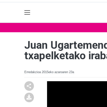
Juan Ugartemendi
txapelketako irab
Erredakzioa
2015eko azaroaren 23a