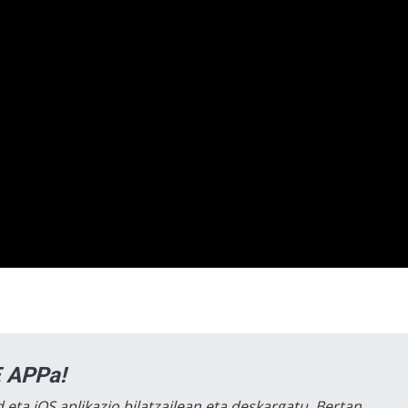
 APPa!
 eta iOS aplikazio bilatzailean eta deskargatu. Bertan