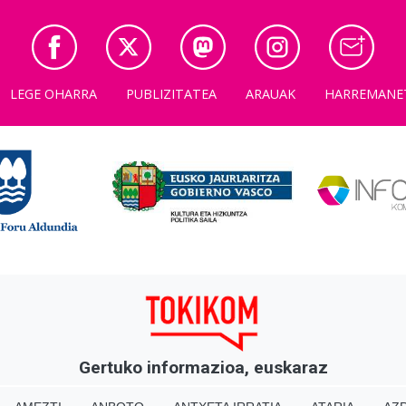
LEGE OHARRA
PUBLIZITATEA
ARAUAK
HARREMANE
Gertuko informazioa, euskaraz