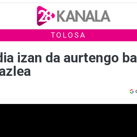
TOLOSA
a izan da aurtengo ba
azlea