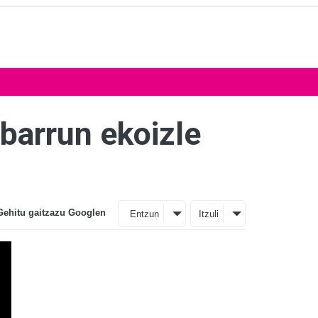
barrun ekoizle
Gehitu gaitzazu Googlen
Entzun
Itzuli