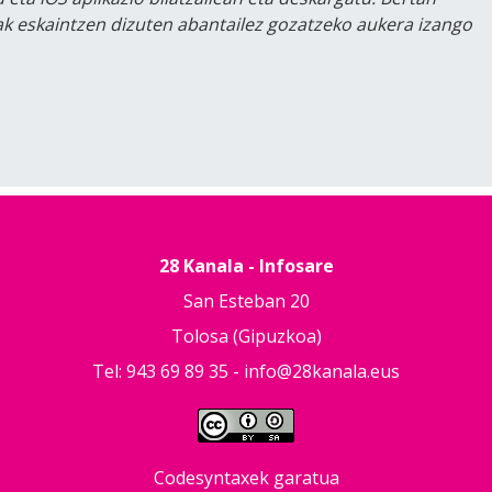
lak eskaintzen dizuten abantailez gozatzeko aukera izango
28 Kanala - Infosare
San Esteban 20
Tolosa (Gipuzkoa)
Tel: 943 69 89 35 -
info@28kanala.eus
Codesyntaxek garatua