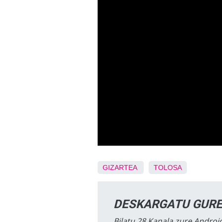
GIZARTEA
TOLOSA
DESKARGATU GURE
Bilatu 28 Kanala zure Android