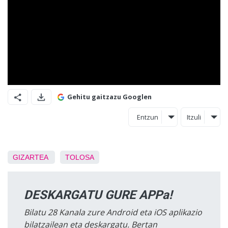
Gehitu gaitzazu Googlen
Entzun
Itzuli
GIZARTEA
TOLOSA
DESKARGATU GURE APPa!
Bilatu 28 Kanala zure Android eta iOS aplikazio
bilatzailean eta deskargatu. Bertan