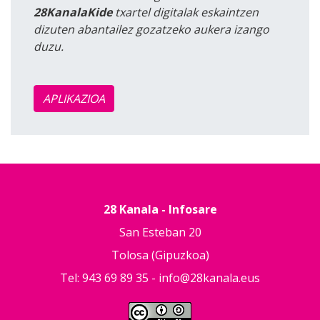
28KanalaKide
txartel digitalak eskaintzen
dizuten abantailez gozatzeko aukera izango
duzu.
APLIKAZIOA
28 Kanala - Infosare
San Esteban 20
Tolosa (Gipuzkoa)
Tel: 943 69 89 35 -
info@28kanala.eus