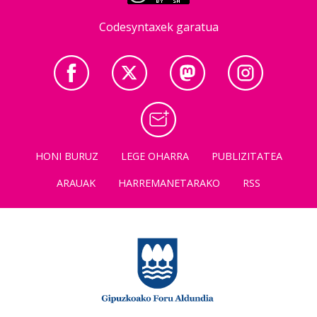
Codesyntaxek garatua
HONI BURUZ
LEGE OHARRA
PUBLIZITATEA
ARAUAK
HARREMANETARAKO
RSS