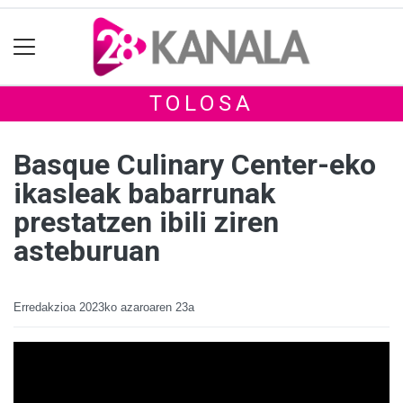
TOLOSA
Basque Culinary Center-eko
ikasleak babarrunak
prestatzen ibili ziren
asteburuan
Erredakzioa
2023ko azaroaren 23a