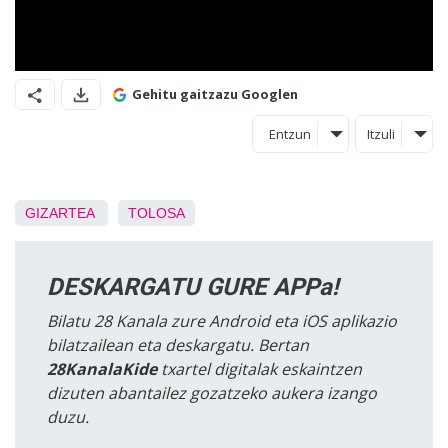
Gehitu gaitzazu Googlen
Entzun
Itzuli
GIZARTEA
TOLOSA
DESKARGATU GURE APPa!
Bilatu 28 Kanala zure Android eta iOS aplikazio
bilatzailean eta deskargatu. Bertan
28KanalaKide
txartel digitalak eskaintzen
dizuten abantailez gozatzeko aukera izango
duzu.