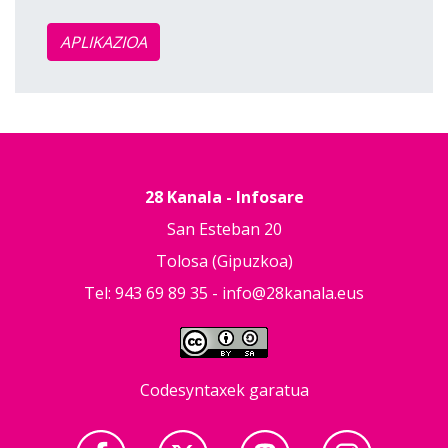
APLIKAZIOA
28 Kanala - Infosare
San Esteban 20
Tolosa (Gipuzkoa)
Tel: 943 69 89 35 -
info@28kanala.eus
Codesyntaxek garatua