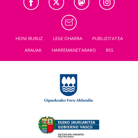
HONI BURUZ
LEGE OHARRA
PUBLIZITATEA
ARAUAK
HARREMANETARAKO
RSS