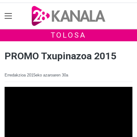
TOLOSA
PROMO Txupinazoa 2015
Erredakzioa
2015eko azaroaren 30a