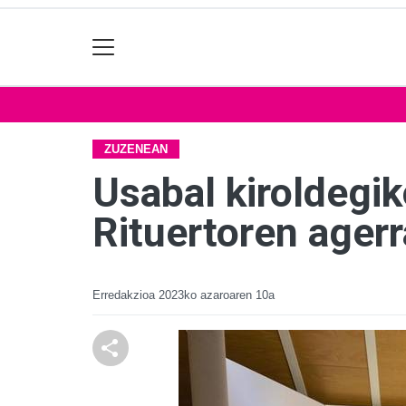
ZUZENEAN
Usabal kiroldegi
Rituertoren agerr
Erredakzioa
2023ko azaroaren 10a