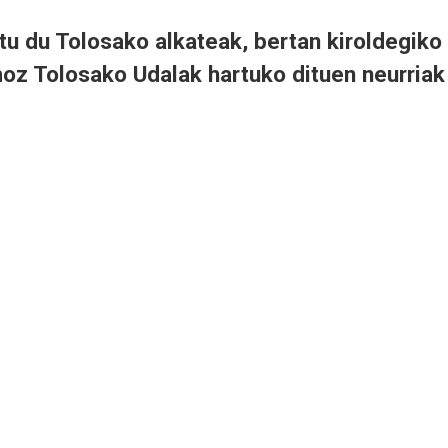
tu du Tolosako alkateak, bertan kiroldegiko
z Tolosako Udalak hartuko dituen neurriak