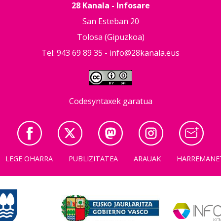
28 Kanala - Infosare
San Esteban 20
Tolosa (Gipuzkoa)
Tel: 943 69 89 35 -
info@28kanala.eus
Codesyntaxek garatua
LEGE OHARRA
PUBLIZITATEA
ARAUAK
HARREMANE