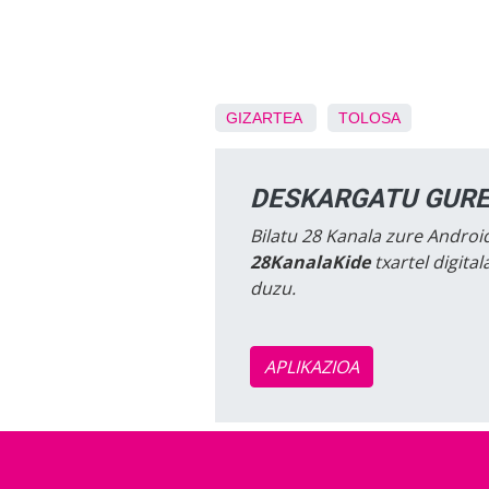
GIZARTEA
TOLOSA
DESKARGATU GURE
Bilatu 28 Kanala zure Android
28KanalaKide
txartel digita
duzu.
APLIKAZIOA