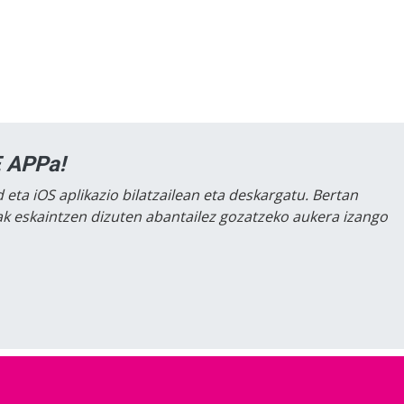
 APPa!
 eta iOS aplikazio bilatzailean eta deskargatu. Bertan
lak eskaintzen dizuten abantailez gozatzeko aukera izango