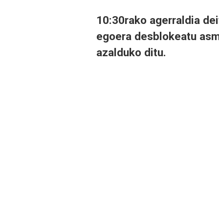
10:30rako agerraldia dei
egoera desblokeatu asmo
azalduko ditu.