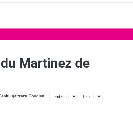
ndu Martinez de
Gehitu gaitzazu Googlen
Entzun
Itzuli