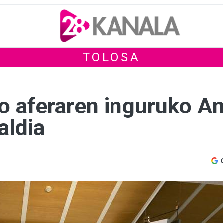
TOLOSA
ko aferaren inguruko A
aldia