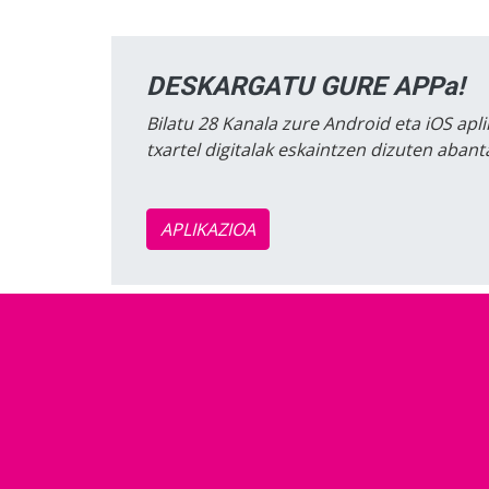
DESKARGATU GURE APPa!
Bilatu 28 Kanala zure Android eta iOS apli
txartel digitalak eskaintzen dizuten aban
APLIKAZIOA