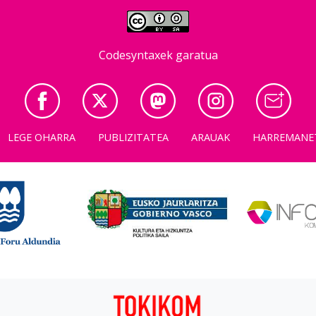
Codesyntaxek garatua
LEGE OHARRA
PUBLIZITATEA
ARAUAK
HARREMANE