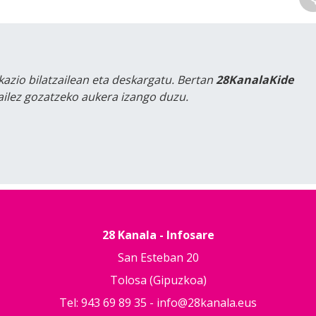
kazio bilatzailean eta deskargatu. Bertan
28KanalaKide
tailez gozatzeko aukera izango duzu.
28 Kanala - Infosare
San Esteban 20
Tolosa (Gipuzkoa)
Tel: 943 69 89 35 -
info@28kanala.eus