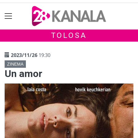
TOLOSA
2023/11/26
19:30
ZINEMA
Un amor