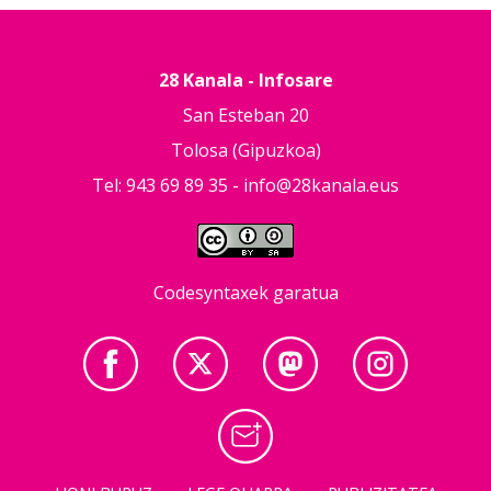
28 Kanala - Infosare
San Esteban 20
Tolosa (Gipuzkoa)
Tel: 943 69 89 35 -
info@28kanala.eus
Codesyntaxek garatua