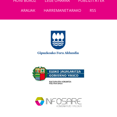
HONI BURUZ
LEGE OHARRA
PUBLIZITATEA
ARAUAK
HARREMANETARAKO
RSS