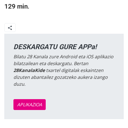
129 min.
DESKARGATU GURE APPa!
Bilatu 28 Kanala zure Android eta iOS aplikazio
bilatzailean eta deskargatu. Bertan
28KanalaKide
txartel digitalak eskaintzen
dizuten abantailez gozatzeko aukera izango
duzu.
APLIKAZIOA