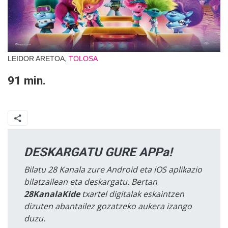
LEIDOR ARETOA,
TOLOSA
91 min.
DESKARGATU GURE APPa!
Bilatu 28 Kanala zure Android eta iOS aplikazio
bilatzailean eta deskargatu. Bertan
28KanalaKide
txartel digitalak eskaintzen
dizuten abantailez gozatzeko aukera izango
duzu.