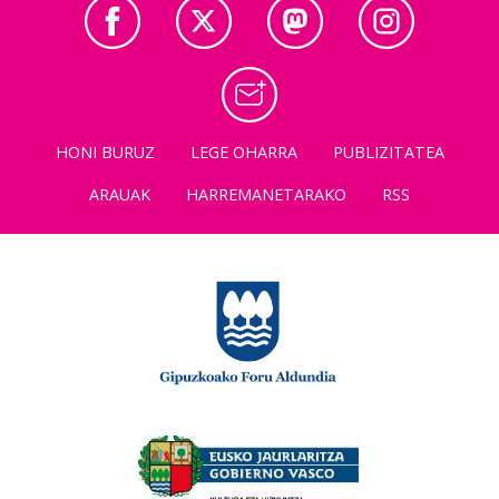
HONI BURUZ
LEGE OHARRA
PUBLIZITATEA
ARAUAK
HARREMANETARAKO
RSS