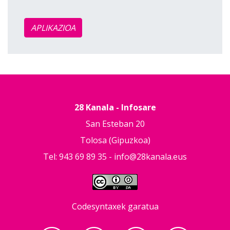
APLIKAZIOA
28 Kanala - Infosare
San Esteban 20
Tolosa (Gipuzkoa)
Tel: 943 69 89 35 -
info@28kanala.eus
Codesyntaxek garatua