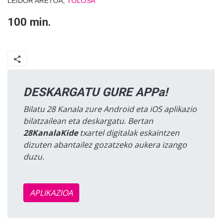
LEIDOR ARETOA,
TOLOSA
100 min.
DESKARGATU GURE APPa!
Bilatu 28 Kanala zure Android eta iOS aplikazio
bilatzailean eta deskargatu. Bertan
28KanalaKide
txartel digitalak eskaintzen
dizuten abantailez gozatzeko aukera izango
duzu.
APLIKAZIOA