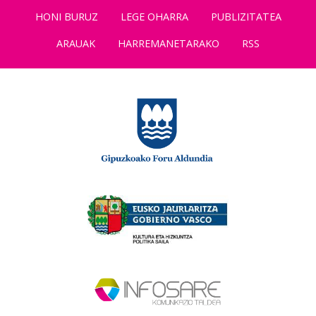
HONI BURUZ
LEGE OHARRA
PUBLIZITATEA
ARAUAK
HARREMANETARAKO
RSS