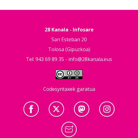
28 Kanala - Infosare
San Esteban 20
Tolosa (Gipuzkoa)
Tel: 943 69 89 35 -
info@28kanala.eus
Codesyntaxek garatua