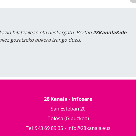
kazio bilatzailean eta deskargatu. Bertan
28KanalaKide
tailez gozatzeko aukera izango duzu.
28 Kanala - Infosare
San Esteban 20
Tolosa (Gipuzkoa)
Tel: 943 69 89 35 -
info@28kanala.eus