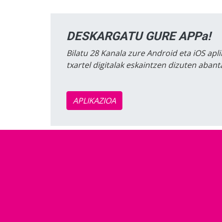
DESKARGATU GURE APPa!
Bilatu 28 Kanala zure Android eta iOS apli
txartel digitalak eskaintzen dizuten aban
APLIKAZIOA