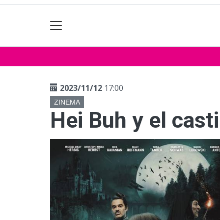
2023/11/12
17:00
ZINEMA
Hei Buh y el cast