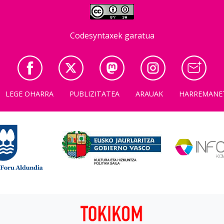
Codesyntaxek garatua
LEGE OHARRA
PUBLIZITATEA
ARAUAK
HARREMANE