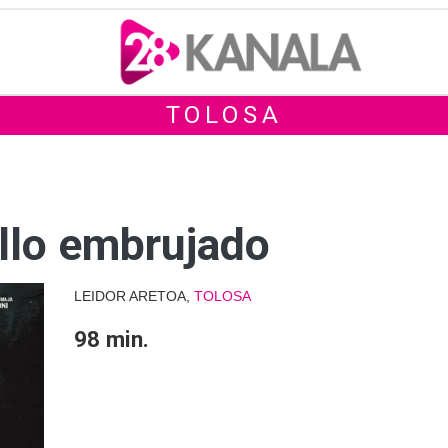
TOLOSA
illo embrujado
LEIDOR ARETOA,
TOLOSA
98 min.