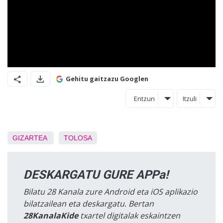
Gehitu gaitzazu Googlen
Entzun
Itzuli
GIZARTEA
TOLOSA
DESKARGATU GURE APPa!
Bilatu 28 Kanala zure Android eta iOS aplikazio
bilatzailean eta deskargatu. Bertan
28KanalaKide
txartel digitalak eskaintzen