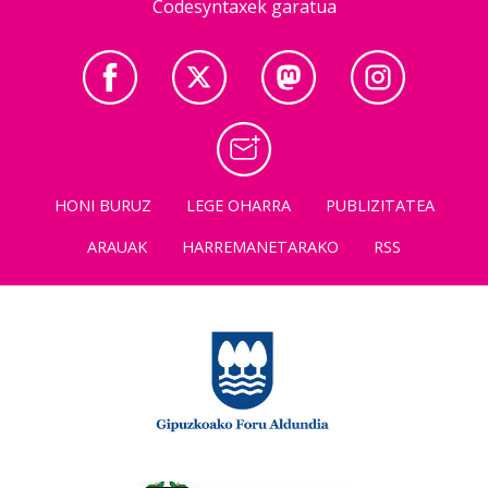
Codesyntaxek garatua
HONI BURUZ
LEGE OHARRA
PUBLIZITATEA
ARAUAK
HARREMANETARAKO
RSS