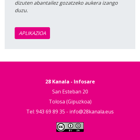
dizuten abantailez gozatzeko aukera izango
duzu.
APLIKAZIOA
28 Kanala - Infosare
San Esteban 20
Tolosa (Gipuzkoa)
Tel: 943 69 89 35 -
info@28kanala.eus