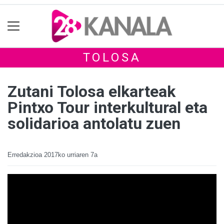
TOLOSA
Zutani Tolosa elkarteak
Pintxo Tour interkultural eta
solidarioa antolatu zuen
Erredakzioa
2017ko urriaren 7a