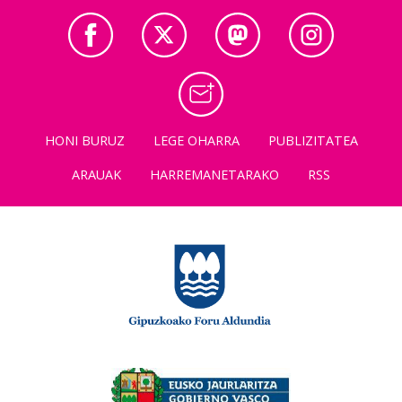
HONI BURUZ
LEGE OHARRA
PUBLIZITATEA
ARAUAK
HARREMANETARAKO
RSS