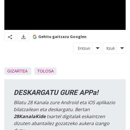
Gehitu gaitzazu Googlen
Entzun
Itzuli
GIZARTEA
TOLOSA
DESKARGATU GURE APPa!
Bilatu 28 Kanala zure Android eta iOS aplikazio
bilatzailean eta deskargatu. Bertan
28KanalaKide
txartel digitalak eskaintzen
dizuten abantailez gozatzeko aukera izango