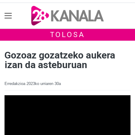
TOLOSA
Gozoaz gozatzeko aukera
izan da asteburuan
Erredakzioa
2023ko urriaren 30a