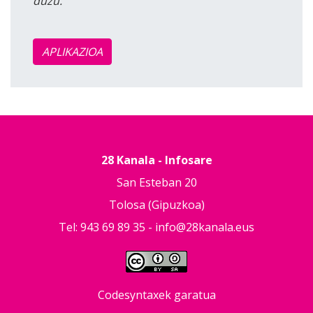
duzu.
APLIKAZIOA
28 Kanala - Infosare
San Esteban 20
Tolosa (Gipuzkoa)
Tel: 943 69 89 35 -
info@28kanala.eus
Codesyntaxek garatua