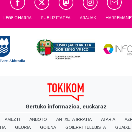
LEGE OHARRA
PUBLIZITATEA
ARAUAK
HARREMANE
Gertuko informazioa, euskaraz
AMEZTI
ANBOTO
ANTXETA IRRATIA
ATARIA
AZP
TIA
GEURIA
GOIENA
GOIERRI TELEBISTA
GUAIXE