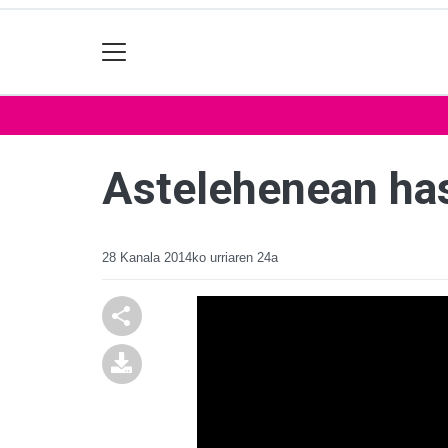
Astelehenean has
28 Kanala
2014ko urriaren 24a