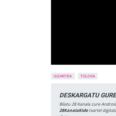
GIZARTEA
TOLOSA
DESKARGATU GURE
Bilatu 28 Kanala zure Android
28KanalaKide
txartel digita