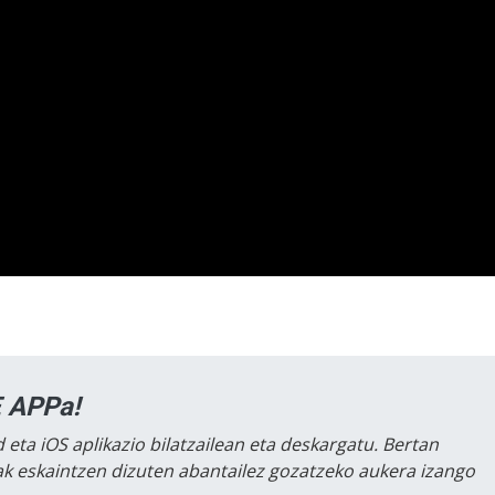
 APPa!
 eta iOS aplikazio bilatzailean eta deskargatu. Bertan
lak eskaintzen dizuten abantailez gozatzeko aukera izango