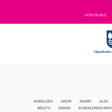
HONI BURUZ
AIARALDEA
AIKOR
AIURRI
ALEA
BEGITU
ERRAN
EUSKALERRIA IRRA