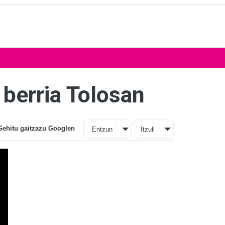
 berria Tolosan
Gehitu gaitzazu Googlen
Entzun
Itzuli