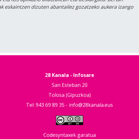
lak eskaintzen dizuten abantailez gozatzeko aukera izango
28 Kanala - Infosare
San Esteban 20
Tolosa (Gipuzkoa)
Tel: 943 69 89 35 -
info@28kanala.eus
Codesyntaxek garatua