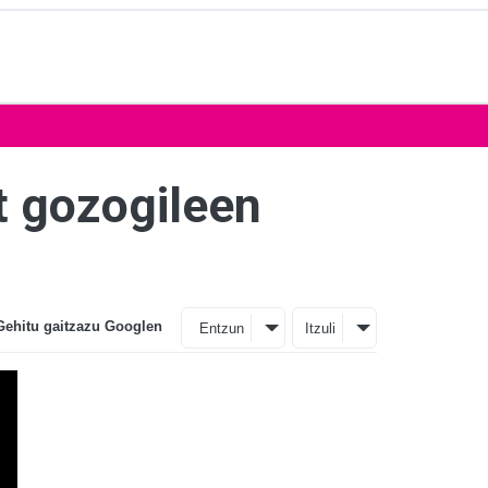
st gozogileen
Gehitu gaitzazu Googlen
Entzun
Itzuli