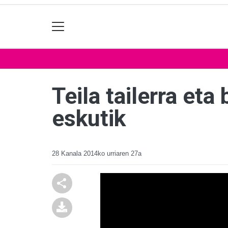
Teila tailerra et
eskutik
28 Kanala
2014ko urriaren 27a