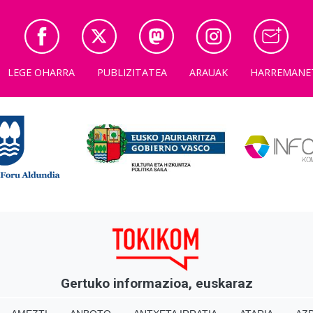
LEGE OHARRA
PUBLIZITATEA
ARAUAK
HARREMANE
Gertuko informazioa, euskaraz