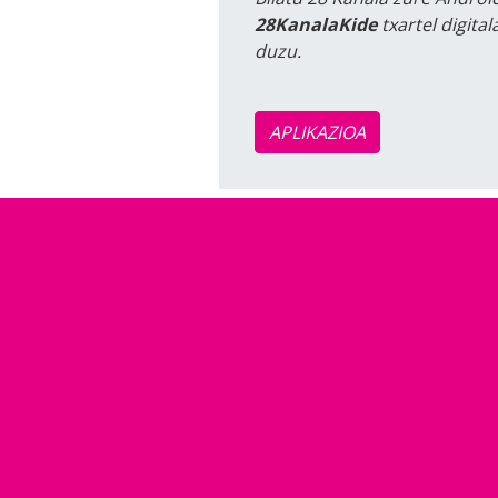
28KanalaKide
txartel digita
duzu.
APLIKAZIOA