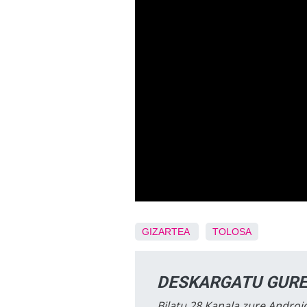
GIZARTEA
TOLOSA
DESKARGATU GURE
Bilatu 28 Kanala zure Android