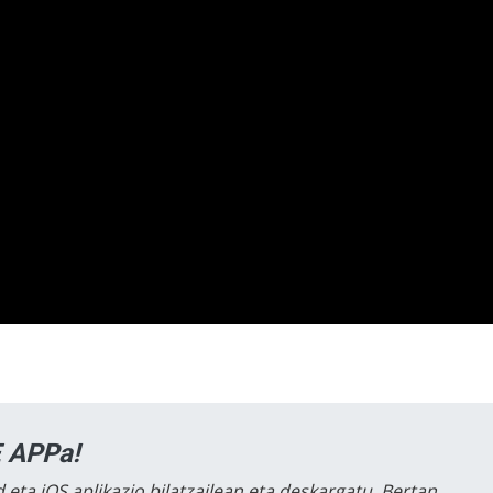
 APPa!
 eta iOS aplikazio bilatzailean eta deskargatu. Bertan