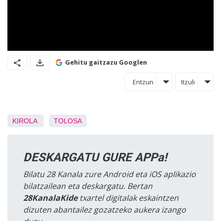
Gehitu gaitzazu Googlen
Entzun
Itzuli
KIROLA
TOLOSA
DESKARGATU GURE APPa!
Bilatu 28 Kanala zure Android eta iOS aplikazio
bilatzailean eta deskargatu. Bertan
28KanalaKide
txartel digitalak eskaintzen
dizuten abantailez gozatzeko aukera izango