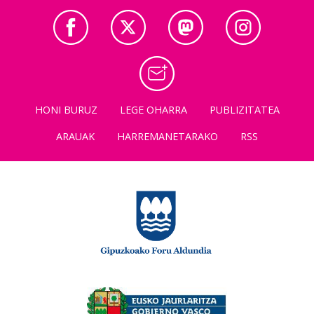
HONI BURUZ
LEGE OHARRA
PUBLIZITATEA
ARAUAK
HARREMANETARAKO
RSS