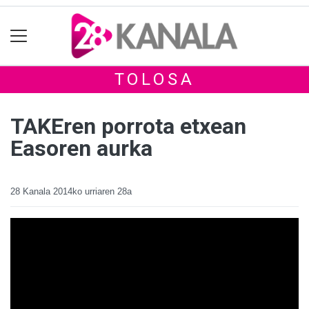
TOLOSA
TAKEren porrota etxean
Easoren aurka
28 Kanala
2014ko urriaren 28a