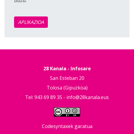
duzu.
APLIKAZIOA
28 Kanala - Infosare
San Esteban 20
Tolosa (Gipuzkoa)
Tel: 943 69 89 35 -
info@28kanala.eus
Codesyntaxek garatua