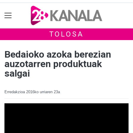
TOLOSA
Bedaioko azoka berezian
auzotarren produktuak
salgai
Erredakzioa
2016ko urriaren 23a