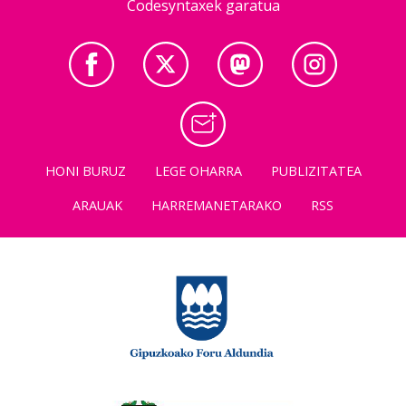
Codesyntaxek garatua
HONI BURUZ
LEGE OHARRA
PUBLIZITATEA
ARAUAK
HARREMANETARAKO
RSS