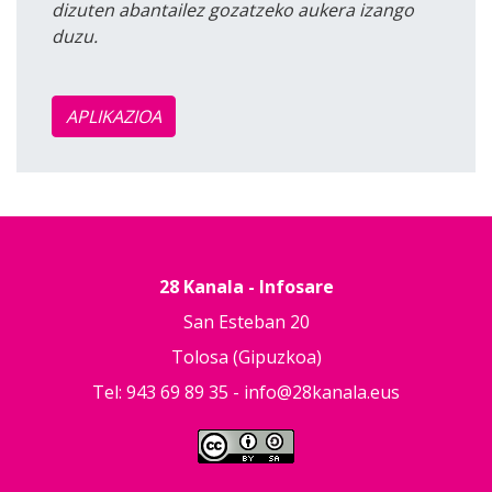
dizuten abantailez gozatzeko aukera izango
duzu.
APLIKAZIOA
28 Kanala - Infosare
San Esteban 20
Tolosa (Gipuzkoa)
Tel: 943 69 89 35 -
info@28kanala.eus