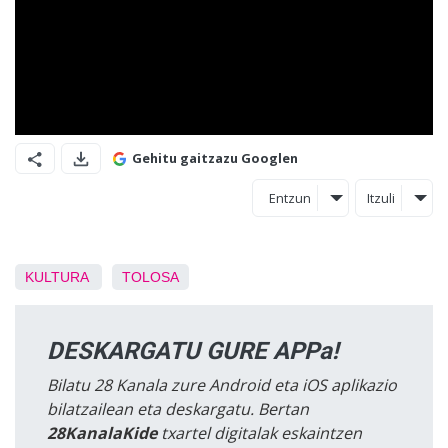
Gehitu gaitzazu Googlen
Entzun
Itzuli
KULTURA
TOLOSA
DESKARGATU GURE APPa!
Bilatu 28 Kanala zure Android eta iOS aplikazio
bilatzailean eta deskargatu. Bertan
28KanalaKide
txartel digitalak eskaintzen