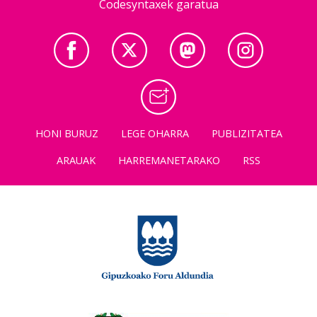
Codesyntaxek garatua
HONI BURUZ
LEGE OHARRA
PUBLIZITATEA
ARAUAK
HARREMANETARAKO
RSS