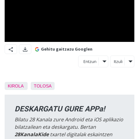
Gehitu gaitzazu Googlen
Entzun
Itzuli
KIROLA
TOLOSA
DESKARGATU GURE APPa!
Bilatu 28 Kanala zure Android eta iOS aplikazio
bilatzailean eta deskargatu. Bertan
28KanalaKide
txartel digitalak eskaintzen