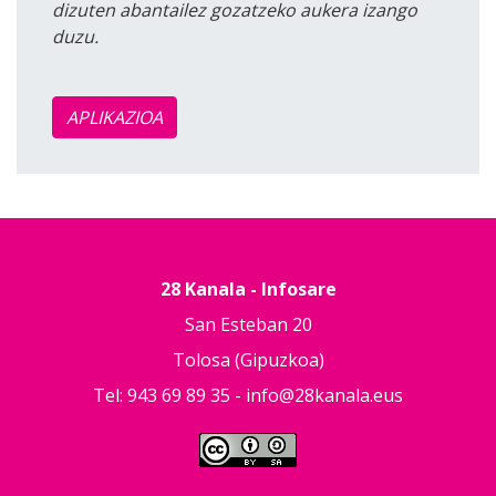
dizuten abantailez gozatzeko aukera izango
duzu.
APLIKAZIOA
28 Kanala - Infosare
San Esteban 20
Tolosa (Gipuzkoa)
Tel: 943 69 89 35 -
info@28kanala.eus