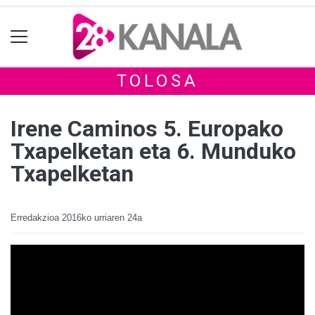
TOLOSA
Irene Caminos 5. Europako
Txapelketan eta 6. Munduko
Txapelketan
Erredakzioa
2016ko urriaren 24a