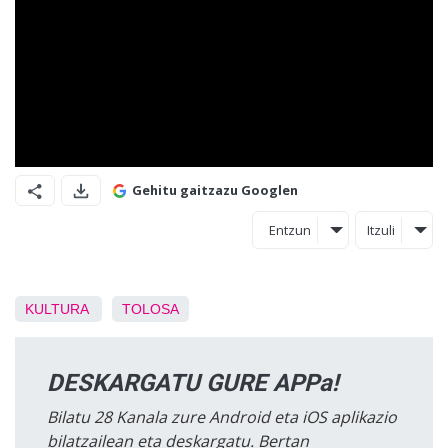
Gehitu gaitzazu Googlen
Entzun
Itzuli
KULTURA
TOLOSA
DESKARGATU GURE APPa!
Bilatu 28 Kanala zure Android eta iOS aplikazio
bilatzailean eta deskargatu. Bertan