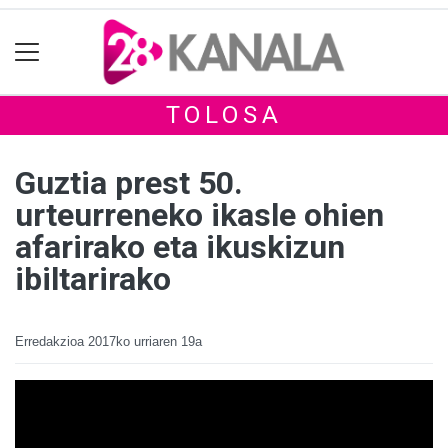
TOLOSA
Guztia prest 50.
urteurreneko ikasle ohien
afarirako eta ikuskizun
ibiltarirako
Erredakzioa
2017ko urriaren 19a