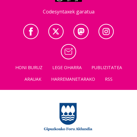
Codesyntaxek garatua
HONI BURUZ
LEGE OHARRA
PUBLIZITATEA
ARAUAK
HARREMANETARAKO
RSS