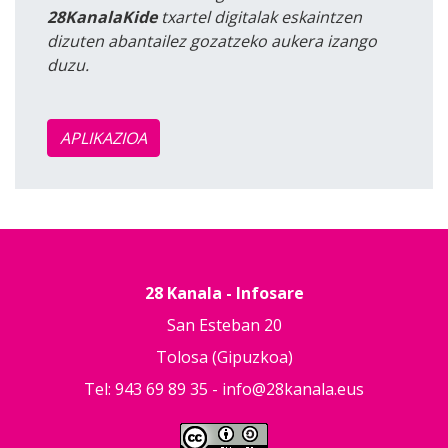
28KanalaKide
txartel digitalak eskaintzen
dizuten abantailez gozatzeko aukera izango
duzu.
APLIKAZIOA
28 Kanala - Infosare
San Esteban 20
Tolosa (Gipuzkoa)
Tel: 943 69 89 35 -
info@28kanala.eus