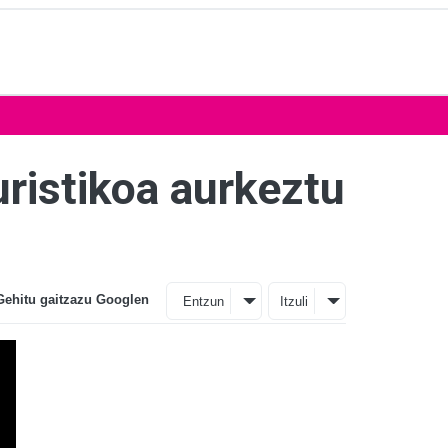
ristikoa aurkeztu
Gehitu gaitzazu Googlen
Entzun
Itzuli