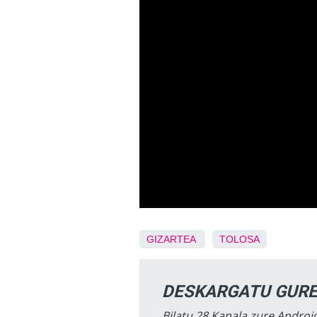
GIZARTEA
TOLOSA
DESKARGATU GURE
Bilatu 28 Kanala zure Android