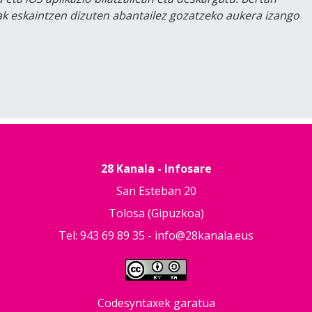
lak eskaintzen dizuten abantailez gozatzeko aukera izango
28 Kanala - Infosare
San Esteban 20
Tolosa (Gipuzkoa)
Tel: 943 69 89 35 -
info@28kanala.eus
Codesyntaxek garatua