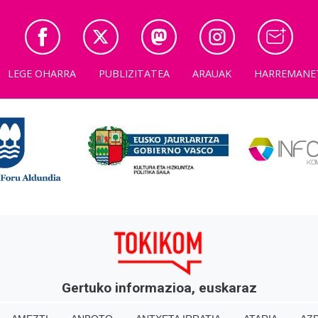
LEGE OHARRA
PUBLIZITATEA
ARAUAK
HARREMANE
Gertuko informazioa, euskaraz