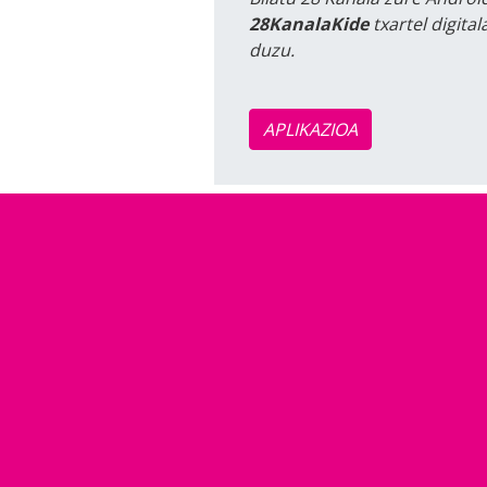
28KanalaKide
txartel digita
duzu.
APLIKAZIOA