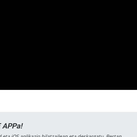
 APPa!
 eta iOS aplikazio bilatzailean eta deskargatu. Bertan