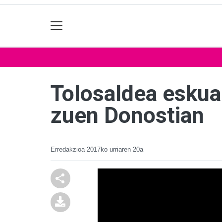
Tolosaldea eskual
zuen Donostian
Erredakzioa
2017ko urriaren 20a