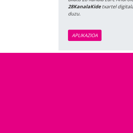
28KanalaKide
txartel digita
duzu.
APLIKAZIOA