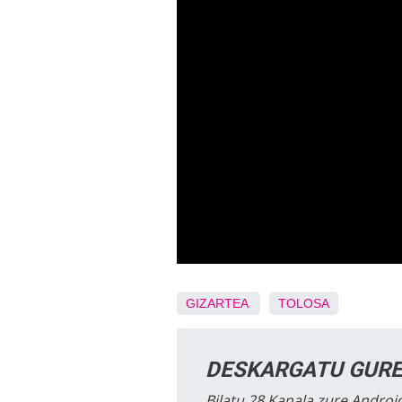
GIZARTEA
TOLOSA
DESKARGATU GURE
Bilatu 28 Kanala zure Android