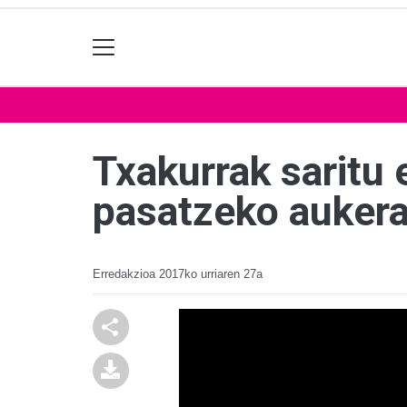
Txakurrak saritu 
pasatzeko aukera
Erredakzioa
2017ko urriaren 27a