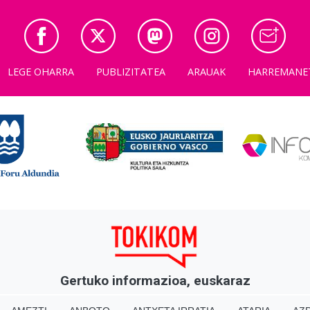
LEGE OHARRA
PUBLIZITATEA
ARAUAK
HARREMANE
Gertuko informazioa, euskaraz