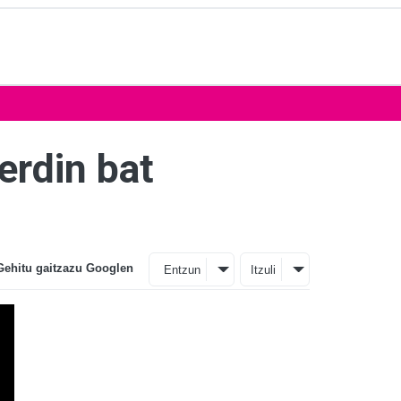
erdin bat
Gehitu gaitzazu Googlen
Entzun
Itzuli