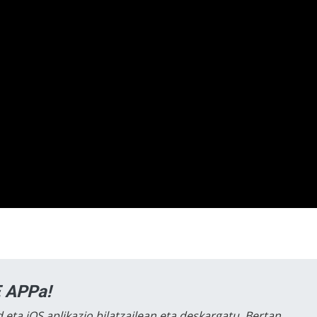
 APPa!
 eta iOS aplikazio bilatzailean eta deskargatu. Bertan