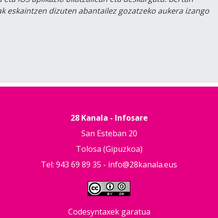
lak eskaintzen dizuten abantailez gozatzeko aukera izango
28 Kanala - Infosare
San Esteban 20
Tolosa (Gipuzkoa)
Tel: 943 69 89 35 -
info@28kanala.eus
Codesyntaxek garatua