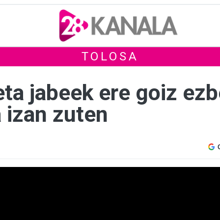
TOLOSA
eta jabeek ere goiz ezb
 izan zuten