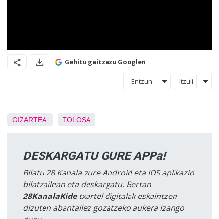
Gehitu gaitzazu Googlen
Entzun
Itzuli
GIZARTEA
TOLOSA
DESKARGATU GURE APPa!
Bilatu 28 Kanala zure Android eta iOS aplikazio
bilatzailean eta deskargatu. Bertan
28KanalaKide
txartel digitalak eskaintzen
dizuten abantailez gozatzeko aukera izango