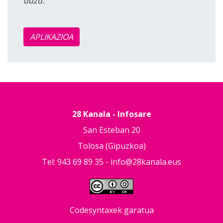
duzu.
APLIKAZIOA
28 Kanala - Infosare
San Esteban 20
Tolosa (Gipuzkoa)
Tel: 943 69 89 35 -
info@28kanala.eus
Codesyntaxek garatua