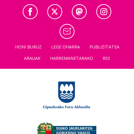
HONI BURUZ
LEGE OHARRA
PUBLIZITATEA
ARAUAK
HARREMANETARAKO
RSS