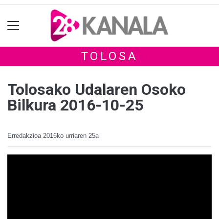
TOLOSA
Tolosako Udalaren Osoko
Bilkura 2016-10-25
Erredakzioa
2016ko urriaren 25a