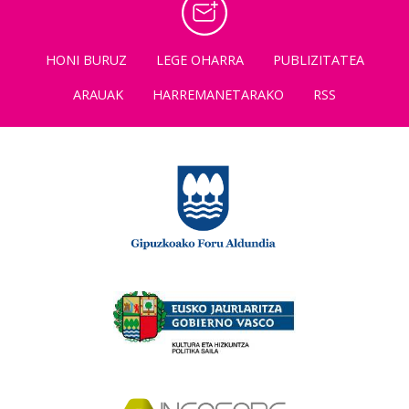
HONI BURUZ
LEGE OHARRA
PUBLIZITATEA
ARAUAK
HARREMANETARAKO
RSS