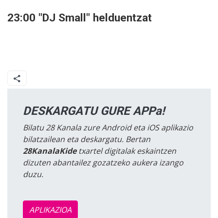
23:00 "DJ Small" helduentzat
DESKARGATU GURE APPa!
Bilatu 28 Kanala zure Android eta iOS aplikazio
bilatzailean eta deskargatu. Bertan
28KanalaKide
txartel digitalak eskaintzen
dizuten abantailez gozatzeko aukera izango
duzu.
APLIKAZIOA