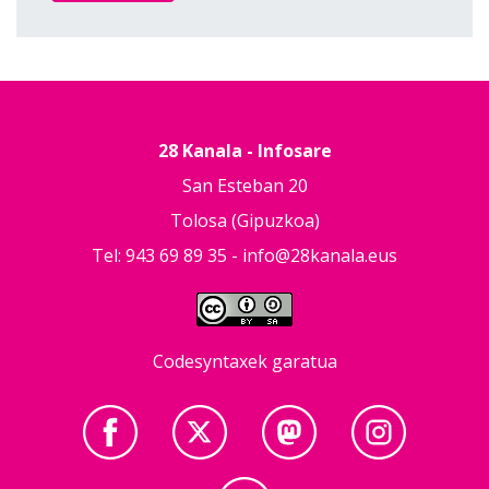
28 Kanala - Infosare
San Esteban 20
Tolosa (Gipuzkoa)
Tel: 943 69 89 35 -
info@28kanala.eus
Codesyntaxek garatua