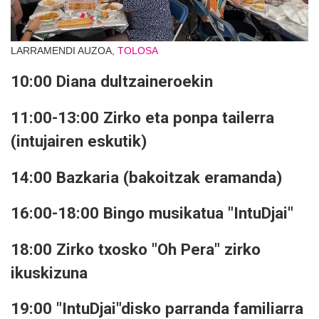
LARRAMENDI AUZOA,
TOLOSA
10:00 Diana dultzaineroekin
11:00-13:00 Zirko eta ponpa tailerra
(intujairen eskutik)
14:00 Bazkaria (bakoitzak eramanda)
16:00-18:00 Bingo musikatua "IntuDjai"
18:00 Zirko txosko "Oh Pera" zirko
ikuskizuna
19:00 "IntuDjai"disko parranda familiarra