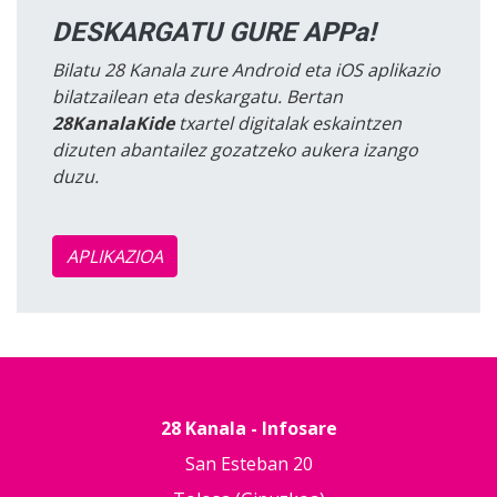
DESKARGATU GURE APPa!
Bilatu 28 Kanala zure Android eta iOS aplikazio
bilatzailean eta deskargatu. Bertan
28KanalaKide
txartel digitalak eskaintzen
dizuten abantailez gozatzeko aukera izango
duzu.
APLIKAZIOA
28 Kanala - Infosare
San Esteban 20