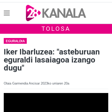
TOLOSA
EGURALDIA
Iker Ibarluzea: "asteburuan
eguraldi lasaiagoa izango
dugu"
Olaia Garmendia Ancisar
2023ko urriaren 20a