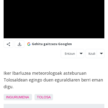
Gehitu gaitzazu Googlen
Entzun
Itzuli
Iker Ibarluzea meteorologoak asteburuan
Tolosaldean egingo duen eguraldiaren berri eman
digu.
INGURUMENA
TOLOSA