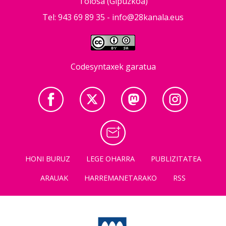
Tolosa (Gipuzkoa)
Tel: 943 69 89 35 -
info@28kanala.eus
Codesyntaxek garatua
HONI BURUZ
LEGE OHARRA
PUBLIZITATEA
ARAUAK
HARREMANETARAKO
RSS