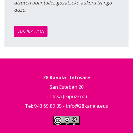
dizuten abantailez gozatzeko aukera izango
duzu.
APLIKAZIOA
28 Kanala - Infosare
San Esteban 20
Tolosa (Gipuzkoa)
Tel: 943 69 89 35 -
info@28kanala.eus