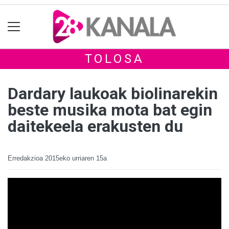
TOLOSA
Dardary laukoak biolinarekin
beste musika mota bat egin
daitekeela erakusten du
Erredakzioa
2015eko urriaren 15a