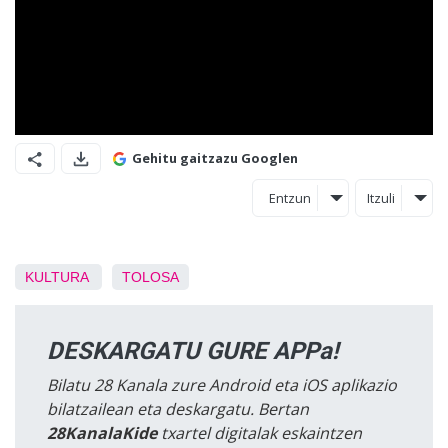
Gehitu gaitzazu Googlen
Entzun
Itzuli
KULTURA
TOLOSA
DESKARGATU GURE APPa!
Bilatu 28 Kanala zure Android eta iOS aplikazio
bilatzailean eta deskargatu. Bertan
28KanalaKide
txartel digitalak eskaintzen