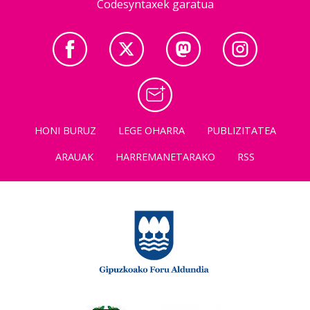
Codesyntaxek garatua
HONI BURUZ
LEGE OHARRA
PUBLIZITATEA
ARAUAK
HARREMANETARAKO
RSS