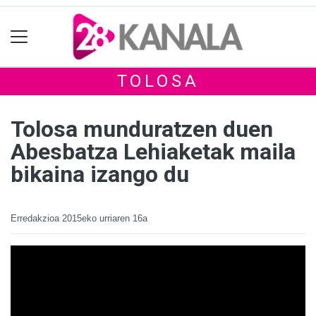
TOLOSA
Tolosa munduratzen duen
Abesbatza Lehiaketak maila
bikaina izango du
Erredakzioa
2015eko urriaren 16a