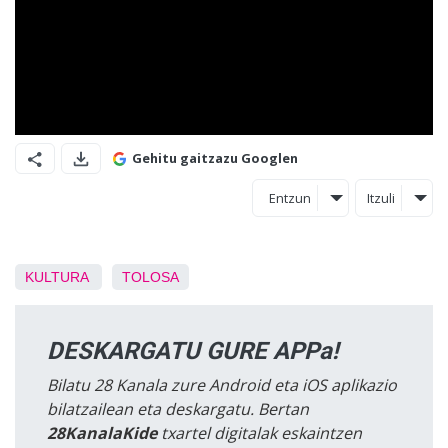
Gehitu gaitzazu Googlen
Entzun
Itzuli
KULTURA
TOLOSA
DESKARGATU GURE APPa!
Bilatu 28 Kanala zure Android eta iOS aplikazio
bilatzailean eta deskargatu. Bertan
28KanalaKide
txartel digitalak eskaintzen