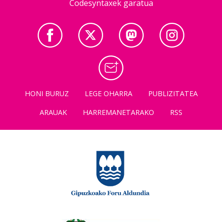
Codesyntaxek garatua
HONI BURUZ
LEGE OHARRA
PUBLIZITATEA
ARAUAK
HARREMANETARAKO
RSS