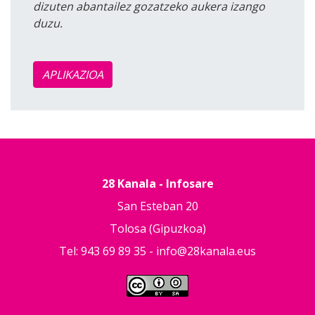
dizuten abantailez gozatzeko aukera izango
duzu.
APLIKAZIOA
28 Kanala - Infosare
San Esteban 20
Tolosa (Gipuzkoa)
Tel: 943 69 89 35 -
info@28kanala.eus