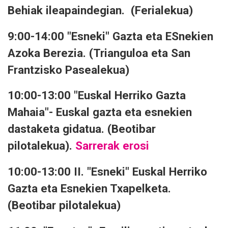
Behiak ileapaindegian. (Ferialekua)
9:00-14:00 "Esneki" Gazta eta ESnekien
Azoka Berezia. (Trianguloa eta San
Frantzisko Pasealekua)
10:00-13:00 "Euskal Herriko Gazta
Mahaia"- Euskal gazta eta esnekien
dastaketa gidatua. (Beotibar
pilotalekua).
Sarrerak erosi
10:00-13:00 II. "Esneki" Euskal Herriko
Gazta eta Esnekien Txapelketa.
(Beotibar pilotalekua)