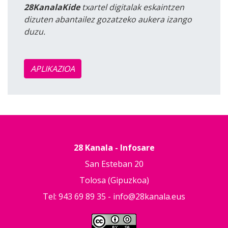
28KanalaKide
txartel digitalak eskaintzen
dizuten abantailez gozatzeko aukera izango
duzu.
APLIKAZIOA
28 Kanala - Infosare
San Esteban 20
Tolosa (Gipuzkoa)
Tel: 943 69 89 35 -
info@28kanala.eus