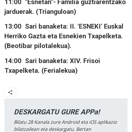
11:00 "Esnetan"- Familia guztiarentzako
jarduerak. (Trianguloan)
13:00 Sari banaketa: II. ‘ESNEKI’ Euskal
Herriko Gazta eta Esnekien Txapelketa.
(Beotibar pilotalekua).
14:00 Sari banaketa: XIV. Frisoi
Txapelketa. (Ferialekua)
DESKARGATU GURE APPa!
Bilatu 28 Kanala zure Android eta iOS aplikazio
bilatzailean eta deskargatu. Bertan