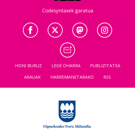
Codesyntaxek garatua
HONI BURUZ
LEGE OHARRA
PUBLIZITATEA
ARAUAK
HARREMANETARAKO
RSS