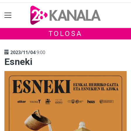
TOLOSA
2023/11/04
9:00
Esneki