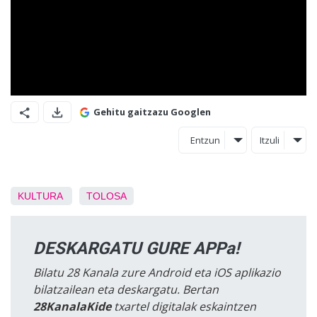
Gehitu gaitzazu Googlen
Entzun
Itzuli
KULTURA
TOLOSA
DESKARGATU GURE APPa!
Bilatu 28 Kanala zure Android eta iOS aplikazio
bilatzailean eta deskargatu. Bertan
28KanalaKide
txartel digitalak eskaintzen