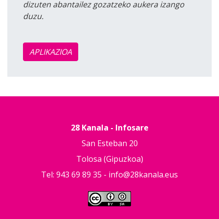
dizuten abantailez gozatzeko aukera izango
duzu.
APLIKAZIOA
28 Kanala - Infosare
San Esteban 20
Tolosa (Gipuzkoa)
Tel: 943 69 89 35 -
info@28kanala.eus