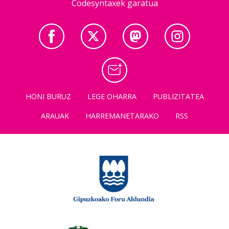
Codesyntaxek garatua
HONI BURUZ
LEGE OHARRA
PUBLIZITATEA
ARAUAK
HARREMANETARAKO
RSS