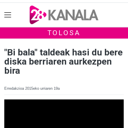
TOLOSA
"Bi bala" taldeak hasi du bere
diska berriaren aurkezpen
bira
Erredakzioa
2015eko urriaren 19a