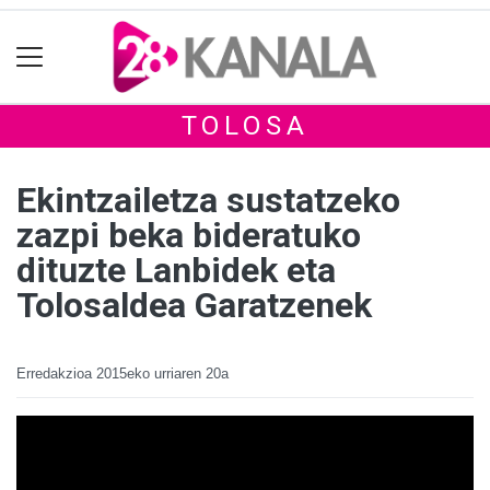
TOLOSA
Ekintzailetza sustatzeko
zazpi beka bideratuko
dituzte Lanbidek eta
Tolosaldea Garatzenek
Erredakzioa
2015eko urriaren 20a