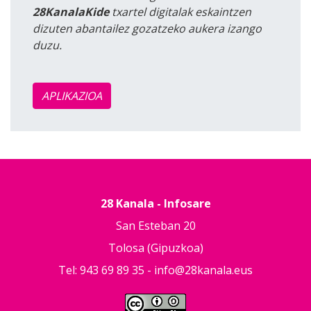
28KanalaKide
txartel digitalak eskaintzen
dizuten abantailez gozatzeko aukera izango
duzu.
APLIKAZIOA
28 Kanala - Infosare
San Esteban 20
Tolosa (Gipuzkoa)
Tel: 943 69 89 35 -
info@28kanala.eus