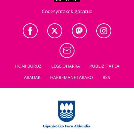
Codesyntaxek garatua
HONI BURUZ
LEGE OHARRA
PUBLIZITATEA
ARAUAK
HARREMANETARAKO
RSS