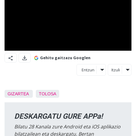
Gehitu gaitzazu Googlen
Entzun
Itzuli
GIZARTEA
TOLOSA
DESKARGATU GURE APPa!
Bilatu 28 Kanala zure Android eta iOS aplikazio
bilatzailean eta deskargatu. Bertan