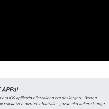
 APPa!
 eta iOS aplikazio bilatzailean eta deskargatu. Bertan
lak eskaintzen dizuten abantailez gozatzeko aukera izango