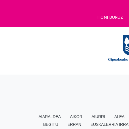
HONI BURUZ
AIARALDEA
AIKOR
AIURRI
ALEA
BEGITU
ERRAN
EUSKALERRIA IRRA