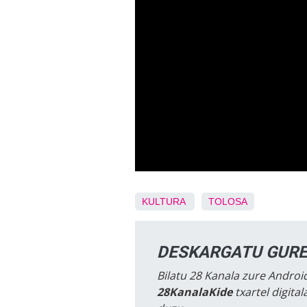
KULTURA
TOLOSA
DESKARGATU GURE
Bilatu 28 Kanala zure Android
28KanalaKide
txartel digita