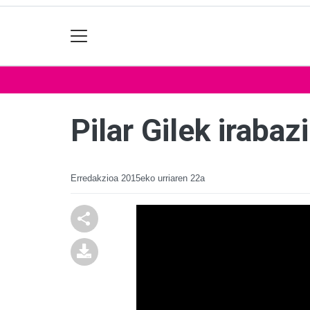
Pilar Gilek iraba
Erredakzioa
2015eko urriaren 22a