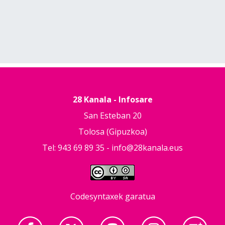
28 Kanala - Infosare
San Esteban 20
Tolosa (Gipuzkoa)
Tel: 943 69 89 35 -
info@28kanala.eus
Codesyntaxek garatua