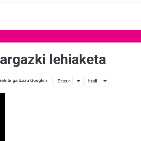
 argazki lehiaketa
Gehitu gaitzazu Googlen
Entzun
Itzuli