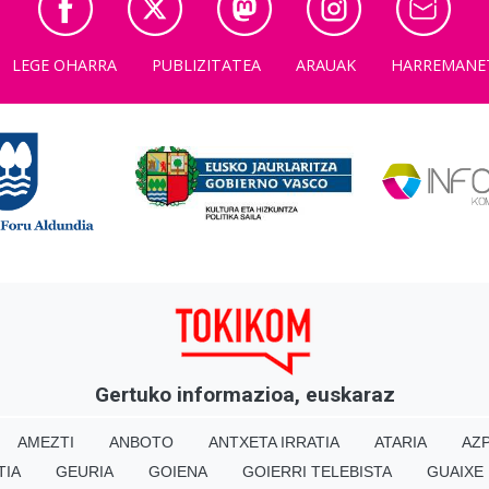
LEGE OHARRA
PUBLIZITATEA
ARAUAK
HARREMANE
Gertuko informazioa, euskaraz
AMEZTI
ANBOTO
ANTXETA IRRATIA
ATARIA
AZP
TIA
GEURIA
GOIENA
GOIERRI TELEBISTA
GUAIXE