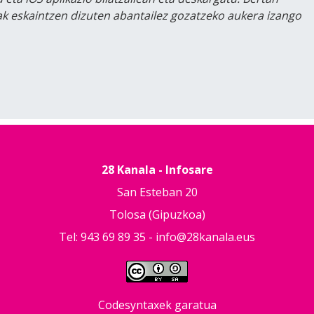
lak eskaintzen dizuten abantailez gozatzeko aukera izango
28 Kanala - Infosare
San Esteban 20
Tolosa (Gipuzkoa)
Tel: 943 69 89 35 -
info@28kanala.eus
Codesyntaxek garatua