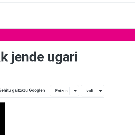
k jende ugari
Gehitu gaitzazu Googlen
Entzun
Itzuli