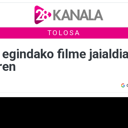
TOLOSA
egindako filme jaialdia
ren