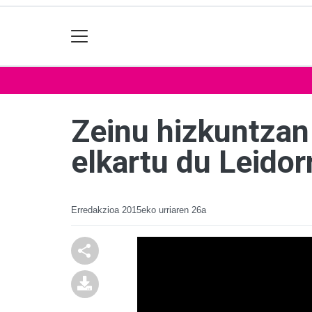
Zeinu hizkuntzan 
elkartu du Leidor
Erredakzioa
2015eko urriaren 26a