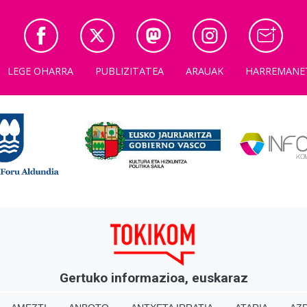
LEGE OHARRA
PUBLIZITATEA
ARAUAK
HARREMANE
Gertuko informazioa, euskaraz