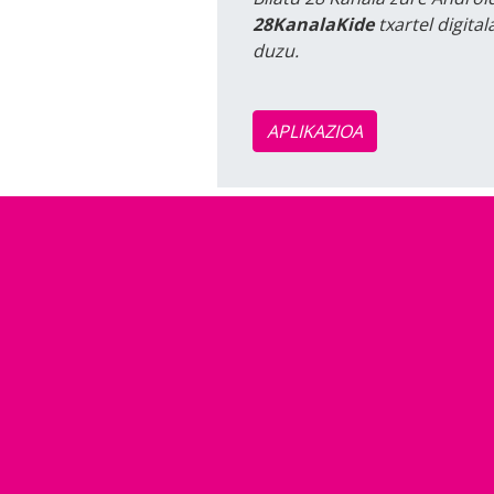
28KanalaKide
txartel digita
duzu.
APLIKAZIOA