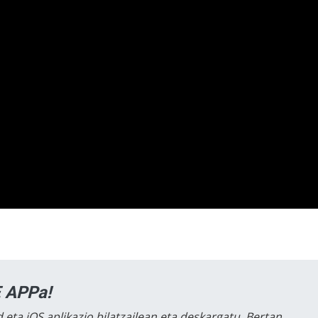
 APPa!
 eta iOS aplikazio bilatzailean eta deskargatu. Bertan