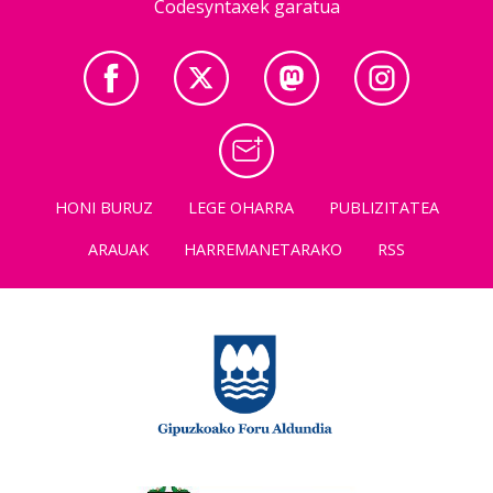
Codesyntaxek garatua
HONI BURUZ
LEGE OHARRA
PUBLIZITATEA
ARAUAK
HARREMANETARAKO
RSS