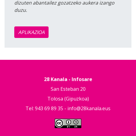
dizuten abantailez gozatzeko aukera izango
duzu.
APLIKAZIOA
28 Kanala - Infosare
San Esteban 20
Tolosa (Gipuzkoa)
Tel: 943 69 89 35 -
info@28kanala.eus