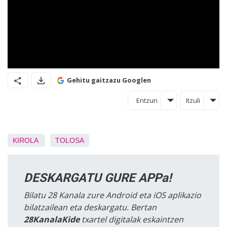
Gehitu gaitzazu Googlen
Entzun
Itzuli
KIROLA
TOLOSA
DESKARGATU GURE APPa!
Bilatu 28 Kanala zure Android eta iOS aplikazio
bilatzailean eta deskargatu. Bertan
28KanalaKide
txartel digitalak eskaintzen