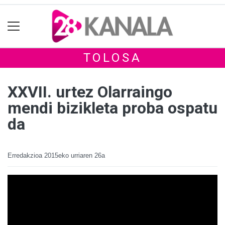
TOLOSA
XXVII. urtez Olarraingo
mendi bizikleta proba ospatu
da
Erredakzioa
2015eko urriaren 26a